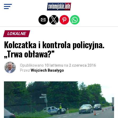
Exit mobile version
LOKALNE
Kolczatka i kontrola policyjna.
„Trwa obława?”
Opublikowano
10 lat temu
na
2 czerwca 2016
Przez
Wojciech Basałygo