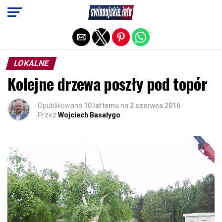
Exit mobile version
LOKALNE
Kolejne drzewa poszły pod topór
Opublikowano
10 lat temu
na
2 czerwca 2016
Przez
Wojciech Basałygo