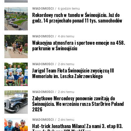
WIADOMOŚCI
6 godzin temu
Rekordowy ruch w tunelu w Świnoujściu. Już do
godz. 14 przejechało ponad 11 tys. samochodów
WIADOMOŚCI
4 dni temu
Wakacyjna atmosfera i sportowe emocje na 458.
parkrunie w Świnoujściu
WIADOMOŚCI
2 dni temu
Jarigol Team Flota Świnoujście zwycięzcą III
Memoriału im. Leszka Zakrzewskiego
WIADOMOŚCI
2 dni temu
Zabytkowe Mercedesy ponownie zawitają do
Świnoujścia. We wrześniu rusza StarDrive Poland
2026
WIADOMOŚCI
2 dni temu
Hat-trick Jonathana Milana! Za nami 3. etap 83.