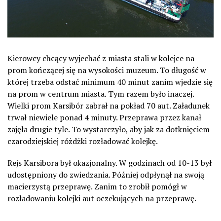
Kierowcy chcący wyjechać z miasta stali w kolejce na
prom kończącej się na wysokości muzeum. To długość w
której trzeba odstać minimum 40 minut zanim wjedzie się
na prom w centrum miasta. Tym razem było inaczej.
Wielki prom Karsibór zabrał na pokład 70 aut. Załadunek
trwał niewiele ponad 4 minuty. Przeprawa przez kanał
zajęła drugie tyle. To wystarczyło, aby jak za dotknięciem
czarodziejskiej różdżki rozładować kolejkę.
Rejs Karsibora był okazjonalny. W godzinach od 10-13 był
udostępniony do zwiedzania. Później odpłynął na swoją
macierzystą przeprawę. Zanim to zrobił pomógł w
rozładowaniu kolejki aut oczekujących na przeprawę.