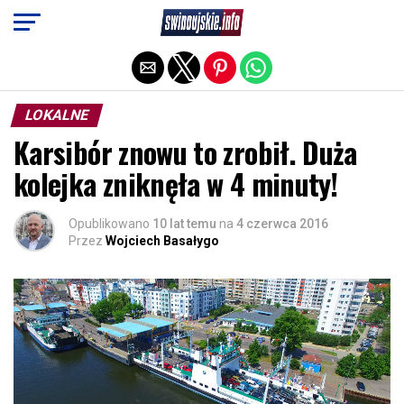
Exit mobile version
LOKALNE
Karsibór znowu to zrobił. Duża
kolejka zniknęła w 4 minuty!
Opublikowano
10 lat temu
na
4 czerwca 2016
Przez
Wojciech Basałygo