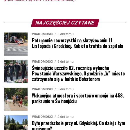
NAJCZĘŚCIEJ CZYTANE
WIADOMOŚCI
3 dni temu
Potrącenie rowerzystki na skrzyżowaniu 11
Listopada i Grodzkiej. Kobieta trafiła do szpitala
WIADOMOŚCI
5 dni temu
Świnoujście uczciło 82. rocznicę wybuchu
Powstania Warszawskiego. O godzinie „W” miasto
zatrzymało się w hołdzie Bohaterom
WIADOMOŚCI
3 dni temu
Wakacyjna atmosfera i sportowe emocje na 458.
parkrunie w Świnoujściu
WIADOMOŚCI
2 dni temu
Byłe przedszkole przy ul. Gdyńskiej. Co dalej z tym
miejscem?