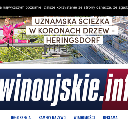
na najwyższym poziomie. Dalsze korzystanie ze strony oznacza, że zgadz
OGŁOSZENIA
KAMERY NA ŻYWO
WIADOMOŚCI
REKLAMA