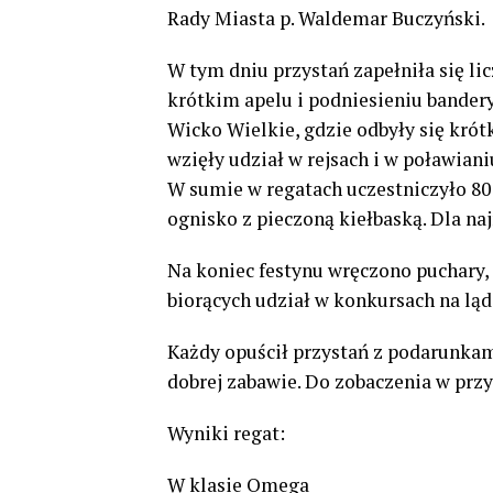
Rady Miasta p. Waldemar Buczyński.
W tym dniu przystań zapełniła się li
krótkim apelu i podniesieniu bandery
Wicko Wielkie, gdzie odbyły się krótk
wzięły udział w rejsach i w poławia
W sumie w regatach uczestniczyło 80
ognisko z pieczoną kiełbaską. Dla n
Na koniec festynu wręczono puchary,
biorących udział w konkursach na ląd
Każdy opuścił przystań z podarunkami
dobrej zabawie. Do zobaczenia w pr
Wyniki regat:
W klasie Omega