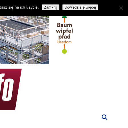
asz się na ich użycie.
Zamknij
Dowiedz się więcej