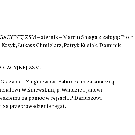
IGACYJNEJ ZSM – sternik – Marcin Smaga z załogą: Piotr
 Kosyk, Łukasz Chmielarz, Patryk Kusiak, Dominik
NAWIGACYJNEJ ZSM.
. Grażynie i Zbigniewowi Babireckim za smaczną
Michałowi Wiśniewskim, p. Wandzie i Janowi
skiemu za pomoc w rejsach. P. Dariuszowi
 za przeprowadzenie regat.