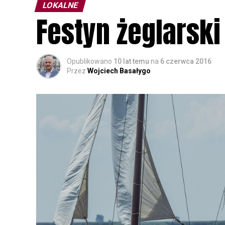
LOKALNE
Festyn żeglarski
Opublikowano
10 lat temu
na
6 czerwca 2016
Przez
Wojciech Basałygo