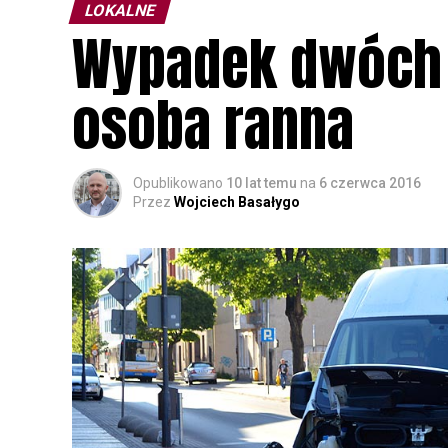
LOKALNE
Wypadek dwóch 
osoba ranna
Opublikowano
10 lat temu
na
6 czerwca 2016
Przez
Wojciech Basałygo