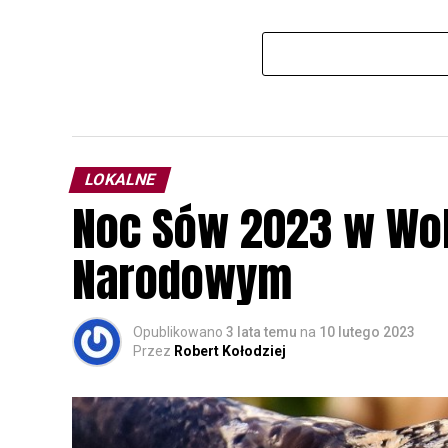
LOKALNE
Noc Sów 2023 w Wo
Narodowym
Opublikowano
3 lata temu
na
10 lutego 2023
Przez
Robert Kołodziej