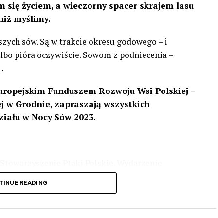
 się życiem, a wieczorny spacer skrajem lasu
niż myślimy.
szych sów. Są w trakcie okresu godowego – i
 albo pióra oczywiście. Sowom z podniecenia –
…
uropejskim Funduszem Rozwoju Wsi Polskiej –
 w Grodnie, zapraszają wszystkich
ziału w Nocy Sów 2023.
Stowarzyszenie Ptaki Polskie. Wydarzenie
3 r
. wg harmonogramu przedstawionego na
TINUE READING
iologii i zwyczajach sów, wystawy, quizy
w w terenie – w wybranych punktach terenowych