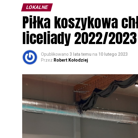
LOKALNE
Wszystkich uczestników zapraszamy do ud
Piłka koszykowa c
rozpoznawanie głosów sów i wymianę dośw
zapisy.
liceliady 2022/2023
Opublikowano
3 lata temu
na
10 lutego 2023
Przez
Robert Kołodziej