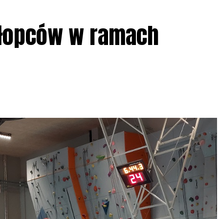
ziału w Akcji, włączenia się w aktywne
hłopców w ramach
iadczeń przy grillu.
Na wydarzenie obowiązują