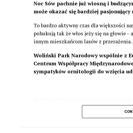
Noc Sów pachnie już wiosną i budzącym
może okazać się bardziej pasjonujący 
To bardzo aktywny czas dla większości na
pohukują tak że włos jeży się na głowie –
innym mieszkańcom lasów z przerażenia
Woliński Park Narodowy wspólnie z E
Centrum Współpracy Międzynarodowej
sympatyków ornitologii do wzięcia ud
Koordynatorem Ogólnopolskim Akcji jest 
odbędzie się w dniach
24 i 25 lutego 202
CON
plakacie. W programie m. in. prelekcja o b
przyrodnicze o sowach, nasłuchiwania só
parku.