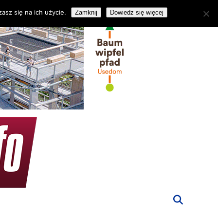
asz się na ich użycie.
Zamknij
Dowiedz się więcej