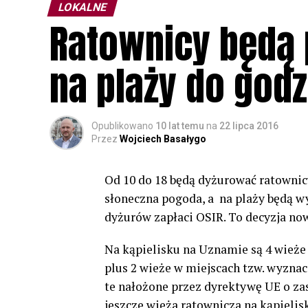
LOKALNE
Ratownicy będą 
na plaży do godz
Opublikowano
10 lat temu
na
22 lipca 2016
Przez
Wojciech Basałygo
Od 10 do 18 będą dyżurować ratownicy
słoneczna pogoda, a na plaży będą 
dyżurów zapłaci OSIR. To decyzja no
Na kąpielisku na Uznamie są 4 wież
plus 2 wieże w miejscach tzw. wyznac
te nałożone przez dyrektywę UE o zasa
jeszcze wieża ratownicza na kąpieli