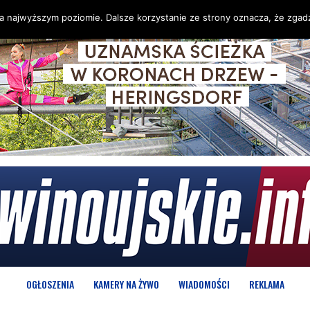
na najwyższym poziomie. Dalsze korzystanie ze strony oznacza, że zgadz
OGŁOSZENIA
KAMERY NA ŻYWO
WIADOMOŚCI
REKLAMA