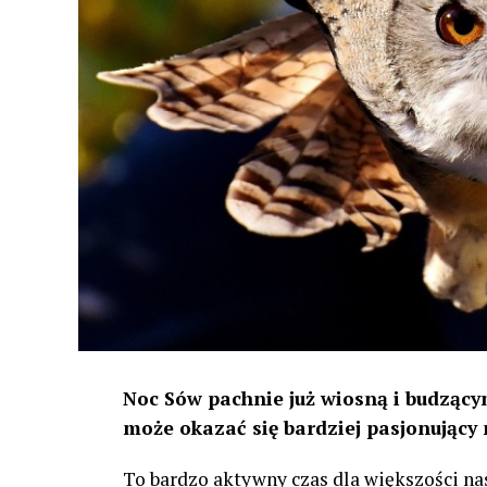
Noc Sów pachnie już wiosną i budzącym
może okazać się bardziej pasjonujący 
To bardzo aktywny czas dla większości na