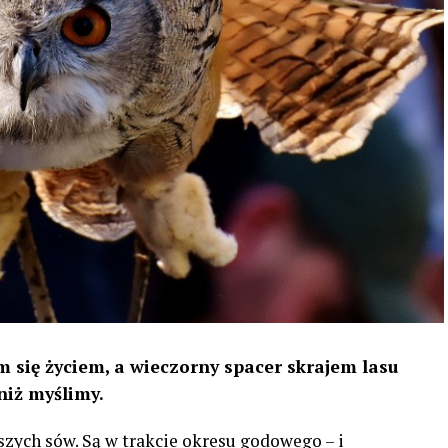
 się życiem, a wieczorny spacer skrajem lasu
niż myślimy.
szych sów. Są w trakcie okresu godowego – i