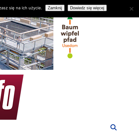
asz się na ich użycie.
Zamknij
Dowiedz się więcej