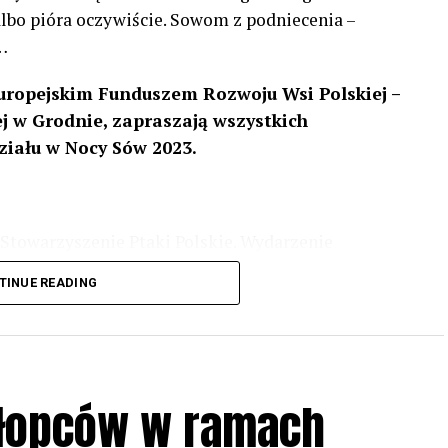
 albo pióra oczywiście. Sowom z podniecenia –
…
uropejskim Funduszem Rozwoju Wsi Polskiej –
 w Grodnie, zapraszają wszystkich
ziału w Nocy Sów 2023.
Stowarzyszenie Ptaki Polskie. Wydarzenie
3 r
. wg harmonogramu przedstawionego na
TINUE READING
iologii i zwyczajach sów, wystawy, quizy
w w terenie – w wybranych punktach terenowych
ziału w Akcji, włączenia się w aktywne
hłopców w ramach
iadczeń przy grillu.
Na wydarzenie obowiązują