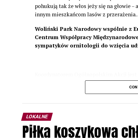
pohukują tak że włos jeży się na głowie –
innym mieszkańcom lasów z przerażenia
Woliński Park Narodowy wspólnie z E
Centrum Współpracy Międzynarodowej
sympatyków ornitologii do wzięcia ud
Koordynatorem Ogólnopolskim Akcji jest 
odbędzie się w dniach
24 i 25 lutego 202
CON
plakacie. W programie m. in. prelekcja o b
przyrodnicze o sowach, nasłuchiwania só
parku.
LOKALNE
Wszystkich uczestników zapraszamy do ud
Piłka koszykowa c
rozpoznawanie głosów sów i wymianę dośw