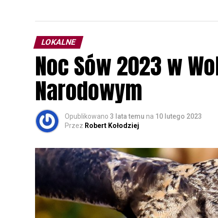
LOKALNE
Noc Sów 2023 w Wo
Narodowym
Opublikowano
3 lata temu
na
10 lutego 2023
Przez
Robert Kołodziej