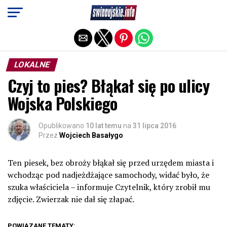
Exit mobile version
LOKALNE
Czyj to pies? Błąkał się po ulicy
Wojska Polskiego
Opublikowano
10 lat temu
na
31 lipca 2016
Przez
Wojciech Basałygo
Ten piesek, bez obroży błąkał się przed urzędem miasta i
wchodząc pod nadjeżdżające samochody, widać było, że
szuka właściciela – informuje Czytelnik, który zrobił mu
zdjęcie. Zwierzak nie dał się złapać.
POWIĄZANE TEMATY: