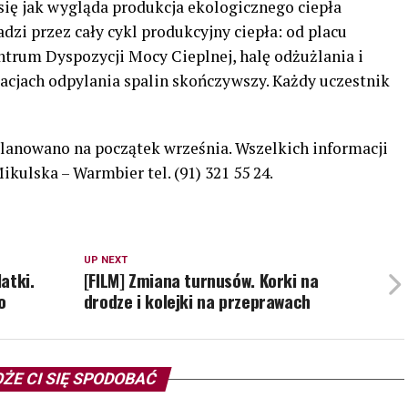
się jak wygląda produkcja ekologicznego ciepła
zi przez cały cykl produkcyjny ciepła: od placu
ntrum Dyspozycji Mocy Cieplnej, halę odżużlania i
acjach odpylania spalin skończywszy. Każdy uczestnik
lanowano na początek września. Wszelkich informacji
ikulska – Warmbier tel. (91) 321 55 24.
UP NEXT
atki.
[FILM] Zmiana turnusów. Korki na
o
drodze i kolejki na przeprawach
ŻE CI SIĘ SPODOBAĆ