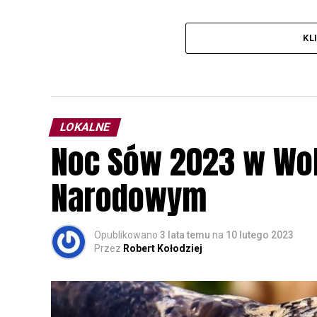
KL
LOKALNE
Noc Sów 2023 w Wo
Narodowym
Opublikowano
3 lata temu
na
10 lutego 2023
Przez
Robert Kołodziej