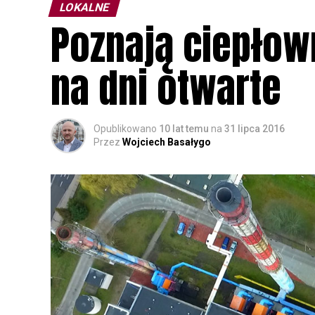
LOKALNE
Poznają ciepłown
na dni otwarte
Opublikowano
10 lat temu
na
31 lipca 2016
Przez
Wojciech Basałygo