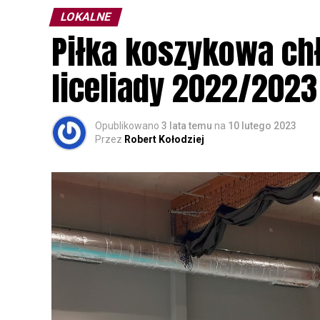
LOKALNE
Wszystkich uczestników zapraszamy do ud
Piłka koszykowa c
rozpoznawanie głosów sów i wymianę dośw
zapisy.
liceliady 2022/2023
Opublikowano
3 lata temu
na
10 lutego 2023
Przez
Robert Kołodziej