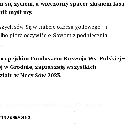
 się życiem, a wieczorny spacer skrajem lasu
niż myślimy.
szych sów. Są w trakcie okresu godowego – i
 albo pióra oczywiście. Sowom z podniecenia –
…
uropejskim Funduszem Rozwoju Wsi Polskiej –
 w Grodnie, zapraszają wszystkich
ziału w Nocy Sów 2023.
Stowarzyszenie Ptaki Polskie. Wydarzenie
3 r
. wg harmonogramu przedstawionego na
TINUE READING
iologii i zwyczajach sów, wystawy, quizy
w w terenie – w wybranych punktach terenowych