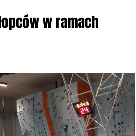
ziału w Akcji, włączenia się w aktywne
hłopców w ramach
iadczeń przy grillu.
Na wydarzenie obowiązują