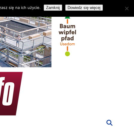
asz się na ich użycie.
Zamknij
Dowiedz się więcej