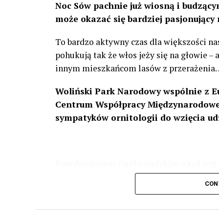
Noc Sów pachnie już wiosną i budzącym
może okazać się bardziej pasjonujący 
To bardzo aktywny czas dla większości na
pohukują tak że włos jeży się na głowie –
innym mieszkańcom lasów z przerażenia
Woliński Park Narodowy wspólnie z E
Centrum Współpracy Międzynarodowej
sympatyków ornitologii do wzięcia ud
Koordynatorem Ogólnopolskim Akcji jest 
odbędzie się w dniach
24 i 25 lutego 202
CON
plakacie. W programie m. in. prelekcja o b
przyrodnicze o sowach, nasłuchiwania só
parku.