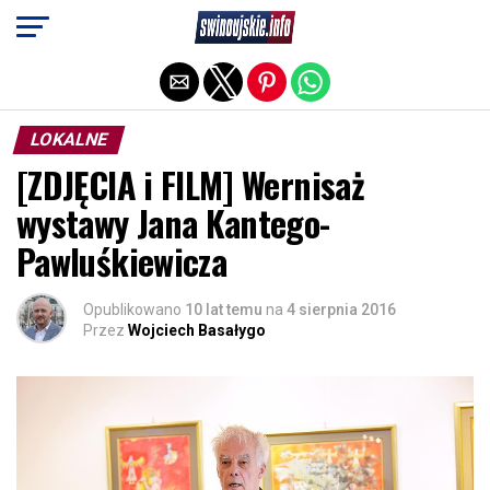
Exit mobile version
LOKALNE
[ZDJĘCIA i FILM] Wernisaż
wystawy Jana Kantego-
Pawluśkiewicza
Opublikowano
10 lat temu
na
4 sierpnia 2016
Przez
Wojciech Basałygo