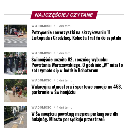
NAJCZĘŚCIEJ CZYTANE
WIADOMOŚCI
3 dni temu
Potrącenie rowerzystki na skrzyżowaniu 11
Listopada i Grodzkiej. Kobieta trafiła do szpitala
WIADOMOŚCI
5 dni temu
Świnoujście uczciło 82. rocznicę wybuchu
Powstania Warszawskiego. O godzinie „W” miasto
zatrzymało się w hołdzie Bohaterom
WIADOMOŚCI
3 dni temu
Wakacyjna atmosfera i sportowe emocje na 458.
parkrunie w Świnoujściu
WIADOMOŚCI
4 dni temu
W Świnoujściu powstają miejsca parkingowe dla
hulajnóg. Miasto porządkuje przestrzeń