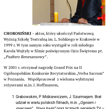
CHOROSIŃSKI
– aktor, który ukończył Państwową
Wyższą Szkołę Teatralną im. L. Solskiego w Krakowie w
1999 r. W tym samym roku wystąpił w roli młodego
Karola Wojtyły w filmie poświęconym Ojcu Świętemu pt.
„Psałterz Renesansowy”
.
W 2001 r. otrzymał nagrodę Grand Prix na II
Ogólnopolskim Konkursie Recytatorskim „Verba Sacrum”
w Poznaniu. Współpracował z wieloma wybitnymi
reżyserami m.in. J. Hoffmanem,
Grabowskim, P. Miśkiewiczem, J. Szurmiejem. Brał
udział w wielu polskich filmach, m.in.
„Ogniem i
mieczem”
, „
Stara baśń”
oraz licznych serialach TV –