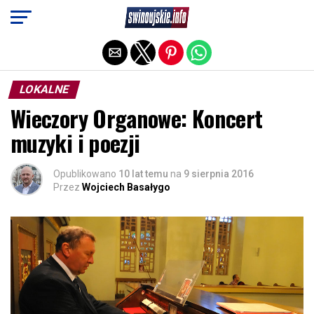
Exit mobile version
LOKALNE
Wieczory Organowe: Koncert
muzyki i poezji
Opublikowano
10 lat temu
na
9 sierpnia 2016
Przez
Wojciech Basałygo