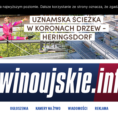
na najwyższym poziomie. Dalsze korzystanie ze strony oznacza, że zgadz
OGŁOSZENIA
KAMERY NA ŻYWO
WIADOMOŚCI
REKLAMA