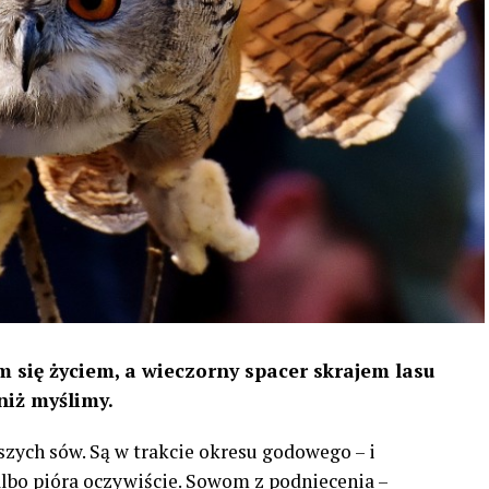
 się życiem, a wieczorny spacer skrajem lasu
niż myślimy.
szych sów. Są w trakcie okresu godowego – i
 albo pióra oczywiście. Sowom z podniecenia –