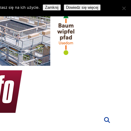
asz się na ich użycie.
Zamknij
Dowiedz się więcej