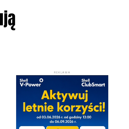
ują
REKLAMA