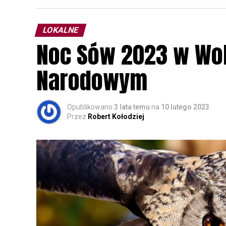
LOKALNE
Noc Sów 2023 w Wo
Narodowym
Opublikowano
3 lata temu
na
10 lutego 2023
Przez
Robert Kołodziej