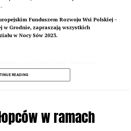
…
uropejskim Funduszem Rozwoju Wsi Polskiej –
 w Grodnie, zapraszają wszystkich
ziału w Nocy Sów 2023.
Stowarzyszenie Ptaki Polskie. Wydarzenie
3 r
. wg harmonogramu przedstawionego na
TINUE READING
iologii i zwyczajach sów, wystawy, quizy
w w terenie – w wybranych punktach terenowych
ziału w Akcji, włączenia się w aktywne
hłopców w ramach
iadczeń przy grillu.
Na wydarzenie obowiązują