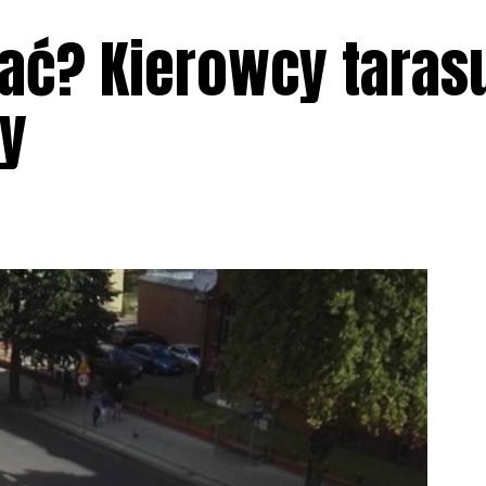
ać? Kierowcy taras
y