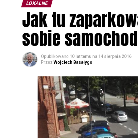
LOKALNE
Jak tu zaparkow
sobie samochod
Opublikowano
10 lat temu
na
14 sierpnia 2016
Przez
Wojciech Basałygo