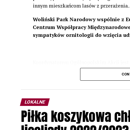
innym mieszkańcom lasów z przerażenia
Woliński Park Narodowy wspólnie z E
Centrum Współpracy Międzynarodowej
sympatyków ornitologii do wzięcia ud
Koordynatorem Ogólnopolskim Akcji jest 
odbędzie się w dniach
24 i 25 lutego 202
CON
plakacie. W programie m. in. prelekcja o b
przyrodnicze o sowach, nasłuchiwania só
parku.
LOKALNE
Wszystkich uczestników zapraszamy do ud
Piłka koszykowa c
rozpoznawanie głosów sów i wymianę dośw
zapisy.