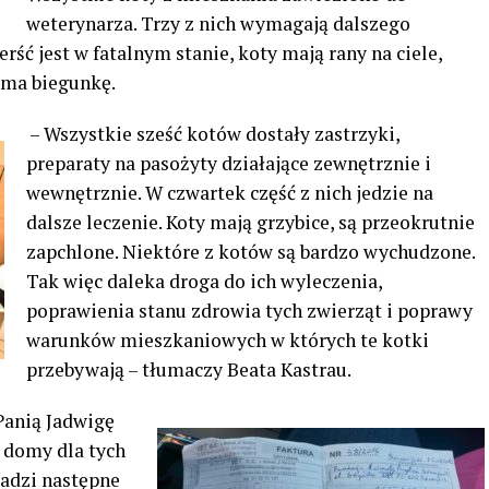
weterynarza. Trzy z nich wymagają dalszego
erść jest w fatalnym stanie, koty mają rany na ciele,
k ma biegunkę.
– Wszystkie sześć kotów dostały zastrzyki,
preparaty na pasożyty działające zewnętrznie i
wewnętrznie. W czwartek część z nich jedzie na
dalsze leczenie. Koty mają grzybice, są przeokrutnie
zapchlone. Niektóre z kotów są bardzo wychudzone.
Tak więc daleka droga do ich wyleczenia,
poprawienia stanu zdrowia tych zwierząt i poprawy
warunków mieszkaniowych w których te kotki
przebywają – tłumaczy Beata Kastrau.
 Panią Jadwigę
 domy dla tych
wadzi następne