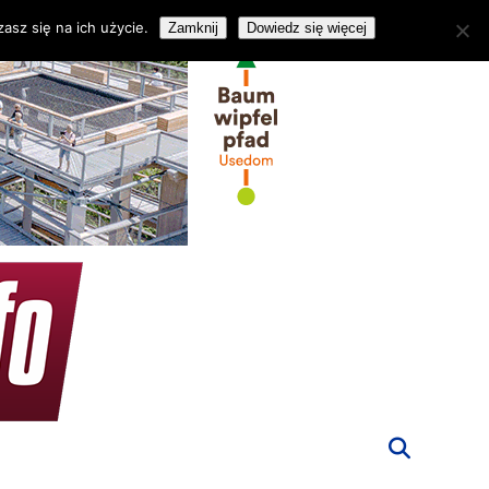
asz się na ich użycie.
Zamknij
Dowiedz się więcej