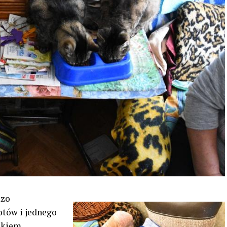
dzo
tów i jednego
onkiem