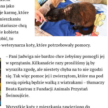
ana jako
je karmę, które
mieszkaniu
ntariusze chcą
e kobieta
bić, to
do weterynarza koty, które potrzebowały pomocy.
– Pani Jadwiga nie bardzo chce żebyśmy pomogli jej
w sprzątaniu. Kilkanaście razy prosiliśmy ją by
wyraziła zgodę, ale niestety chyba na to nie zgodzi
się. Tak więc pomoc jej i zwierzętom, które ma pod
swoją opieką będzie walką z wiatrakami – tłumaczy
Beata Kastrau z Fundacji Animals Przystań
Świnoujście.
Wszystkie koty z mieszkania zawieziono do