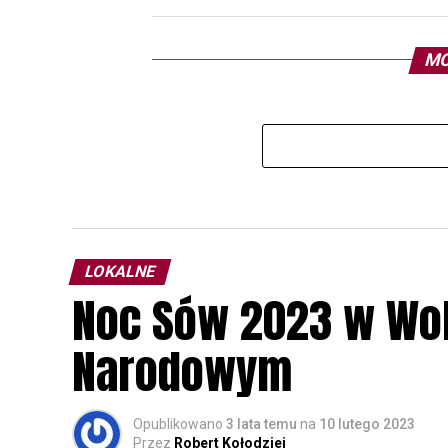
MO
LOKALNE
Noc Sów 2023 w Wo
Narodowym
Opublikowano
3 lata temu
na
10 lutego 2023
Przez
Robert Kołodziej