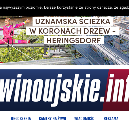
na najwyższym poziomie. Dalsze korzystanie ze strony oznacza, że zgadz
OGŁOSZENIA
KAMERY NA ŻYWO
WIADOMOŚCI
REKLAMA