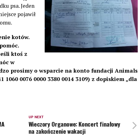
adku psa. Jeden
miejsce pojawił
 domu.
enie kotów.
 pomóc.
eśli ktoś z
móc w
dzo prosimy o wsparcie na konto fundacji Animals
1 1060 0076 0000 3380 0014 3109) z dopiskiem „dla
UP NEXT
MA
Wieczory Organowe: Koncert finałowy
na zakończenie wakacji