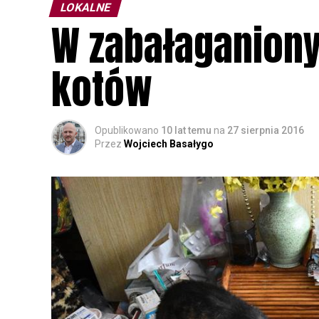
LOKALNE
W zabałaganiony
kotów
Opublikowano
10 lat temu
na
27 sierpnia 2016
Przez
Wojciech Basałygo