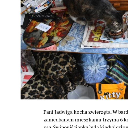
Pani Jadwiga kocha zwierzęta. W bar
zaniedbanym mieszkaniu trzyma 6 ko
psa. Świnoujścianka była kiedyś czł