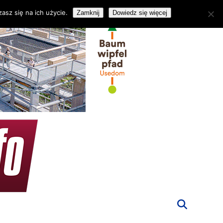
asz się na ich użycie.
Zamknij
Dowiedz się więcej