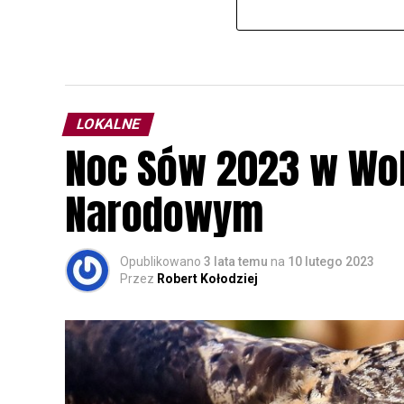
LOKALNE
Noc Sów 2023 w Wo
Narodowym
Opublikowano
3 lata temu
na
10 lutego 2023
Przez
Robert Kołodziej