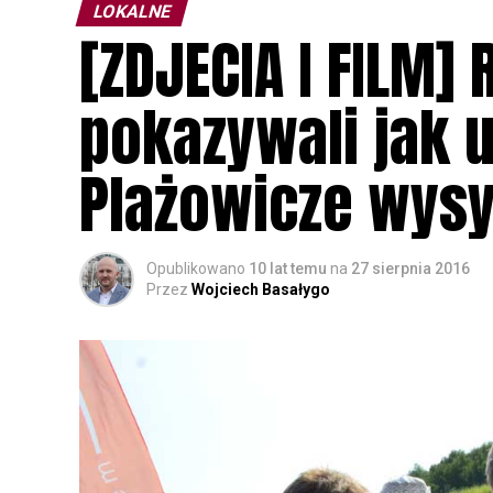
LOKALNE
[ZDJECIA I FILM]
pokazywali jak 
Plażowicze wysy
Opublikowano
10 lat temu
na
27 sierpnia 2016
Przez
Wojciech Basałygo