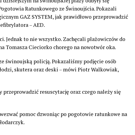
 dzisiejszym na świnoujskiej plaży odbyły się
ogotowia Ratunkowego ze Świnoujścia. Pokazali
egicznym GAZ SYSTEM, jak prawidłowo przeprowadzić
efibrylatora – AED.
ci. Jednak to nie wszystko. Zachęcali plażowiczów do
na Tomasza Cieciorko chorego na nowotwór oka.
e świnoujską policją. Pokazaliśmy podjęcie osób
odzi, skutera oraz deski – mówi Piotr Walkowiak,
 przeprowadzić resuscytację oraz czego należy się
y wezwać pomoc dzwoniąc po pogotowie ratunkowe na
łodarczyk.