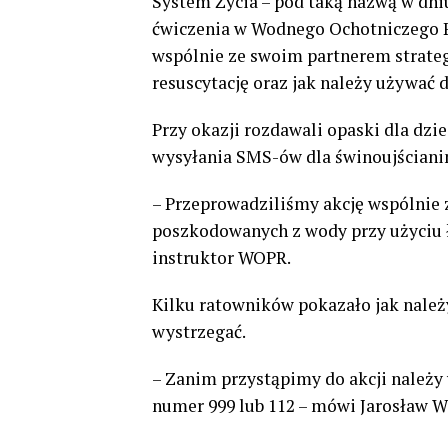
System Życia – pod taką nazwą w dniu
ćwiczenia w Wodnego Ochotniczego P
wspólnie ze swoim partnerem strat
resuscytację oraz jak należy używać d
Przy okazji rozdawali opaski dla dzie
wysyłania SMS-ów dla świnoujściani
– Przeprowadziliśmy akcję wspólnie z
poszkodowanych z wody przy użyciu ł
instruktor WOPR.
Kilku ratowników pokazało jak należy
wystrzegać.
– Zanim przystąpimy do akcji należ
numer 999 lub 112 – mówi Jarosław W