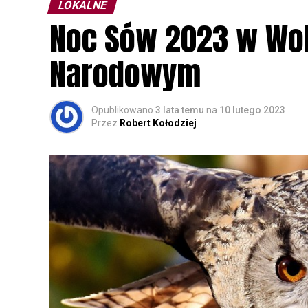
LOKALNE
Noc Sów 2023 w Wo
Narodowym
Opublikowano
3 lata temu
na
10 lutego 2023
Przez
Robert Kołodziej