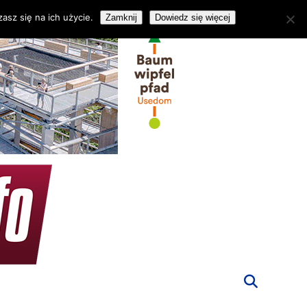
asz się na ich użycie.
Zamknij
Dowiedz się więcej