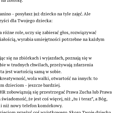
 na zbiórkę.
nino – posyłasz już dziecko na tyle zajęć. Ale
zyści dla Twojego dziecka:
 różne role, uczy się zabierać głos, rozwiązywać
miałością, wyrabia umiejętności potrzebne na każdym
jąc się na zbiórkach i wyjazdach, poznają się w
bie w trudnych chwilach, przeżywają zdarzenia
ta jest wartością samą w sobie.
kreatywność, wola walki, otwartość na innych: to
m dzieciom – jeszcze bardziej.
HR zobowiązują się przestrzegać Prawa Zucha lub Prawa
wiadomość, że jest coś więcej, niż „tu i teraz”, a Bóg,
hii niż nowy telefon komórkowy.
zieciom przeżyć coś wyjątkowego. Skoro Twoje dziecko