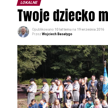
LOKALNE
Twoje dziecko m
Opublikowano
10 lat temu
na
19 września 2016
Przez
Wojciech Basałygo