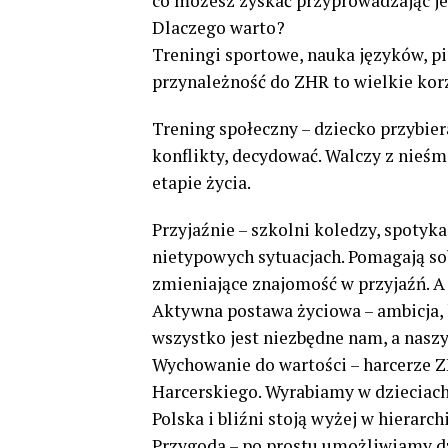
co możesz zyskać przyprowadzając je
Dlaczego warto?
Treningi sportowe, nauka języków, pia
przynależność do ZHR to wielkie kor
Trening społeczny – dziecko przybiera
konflikty, decydować. Walczy z nieś
etapie życia.
Przyjaźnie – szkolni koledzy, spotyka
nietypowych sytuacjach. Pomagają so
zmieniające znajomość w przyjaźń. A 
Aktywna postawa życiowa – ambicja, 
wszystko jest niezbędne nam, a naszy
Wychowanie do wartości – harcerze Z
Harcerskiego. Wyrabiamy w dzieciach ś
Polska i bliźni stoją wyżej w hierarc
Przygoda – po prostu umożliwiamy d