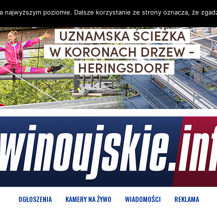
na najwyższym poziomie. Dalsze korzystanie ze strony oznacza, że zgadz
OGŁOSZENIA
KAMERY NA ŻYWO
WIADOMOŚCI
REKLAMA