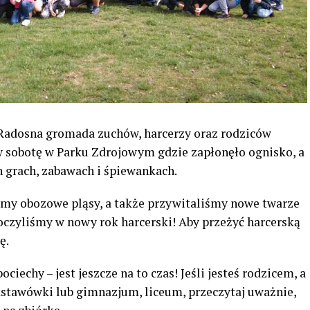
! Radosna gromada zuchów, harcerzy oraz rodziców
 w sobotę w Parku Zdrojowym gdzie zapłonęło ognisko, a
h grach, zabawach i śpiewankach.
śmy obozowe pląsy, a także przywitaliśmy nowe twarze
oczyliśmy w nowy rok harcerski! Aby przeżyć harcerską
ę.
ociechy – jest jeszcze na to czas! Jeśli jesteś rodzicem, a
dstawówki lub gimnazjum, liceum, przeczytaj uważnie,