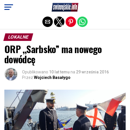
Exit mobile version
LOKALNE
ORP ,,Sarbsko” ma nowego
dowódcę
Opublikowano
10 lat temu
na
29 września 2016
Przez
Wojciech Basałygo