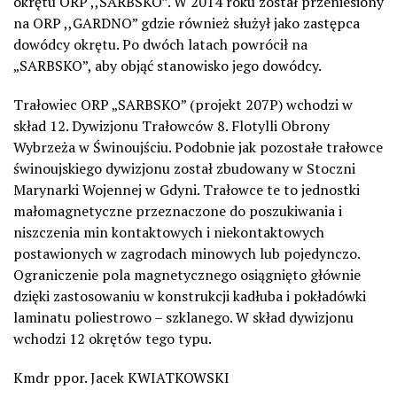
okrętu ORP ,,SARBSKO”. W 2014 roku został przeniesiony
na ORP ,,GARDNO” gdzie również służył jako zastępca
dowódcy okrętu. Po dwóch latach powrócił na
„SARBSKO”, aby objąć stanowisko jego dowódcy.
Trałowiec ORP „SARBSKO” (projekt 207P) wchodzi w
skład 12. Dywizjonu Trałowców 8. Flotylli Obrony
Wybrzeża w Świnoujściu. Podobnie jak pozostałe trałowce
świnoujskiego dywizjonu został zbudowany w Stoczni
Marynarki Wojennej w Gdyni. Trałowce te to jednostki
małomagnetyczne przeznaczone do poszukiwania i
niszczenia min kontaktowych i niekontaktowych
postawionych w zagrodach minowych lub pojedynczo.
Ograniczenie pola magnetycznego osiągnięto głównie
dzięki zastosowaniu w konstrukcji kadłuba i pokładówki
laminatu poliestrowo – szklanego. W skład dywizjonu
wchodzi 12 okrętów tego typu.
Kmdr ppor. Jacek KWIATKOWSKI