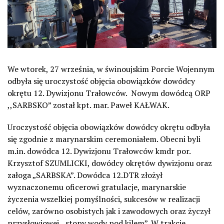
We wtorek, 27 września, w świnoujskim Porcie Wojennym
odbyła się uroczystość objęcia obowiązków dowódcy
okrętu 12. Dywizjonu Trałowców. Nowym dowódcą ORP
,,SARBSKO” został kpt. mar. Paweł KAŁWAK.
Uroczystość objęcia obowiązków dowódcy okrętu odbyła
się zgodnie z marynarskim ceremoniałem. Obecni byli
m.in. dowódca 12. Dywizjonu Trałowców kmdr por.
Krzysztof SZUMLICKI, dowódcy okrętów dywizjonu oraz
załoga „SARBSKA”. Dowódca 12.DTR złożył
wyznaczonemu oficerowi gratulacje, marynarskie
życzenia wszelkiej pomyślności, sukcesów w realizacji
celów, zarówno osobistych jak i zawodowych oraz życzył
przysłowiowej ,,stopy wody pod kilem”. W trakcie