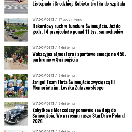
Listopada i Grodzkiej. Kobieta trafiła do szpitala
WIADOMOŚCI
17 godzin temu
Rekordowy ruch w tunelu w Świnoujściu. Już do
godz. 14 przejechało ponad 11 tys. samochodów
WIADOMOŚCI
4 dni temu
Wakacyjna atmosfera i sportowe emocje na 458.
parkrunie w Świnoujściu
WIADOMOŚCI
3 dni temu
Jarigol Team Flota Świnoujście zwycięzcą III
Memoriału im. Leszka Zakrzewskiego
WIADOMOŚCI
3 dni temu
Zabytkowe Mercedesy ponownie zawitają do
Świnoujścia. We wrześniu rusza StarDrive Poland
2026
WIADOMOŚCI
3 dni temu