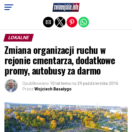
Exit mobile version
LOKALNE
Zmiana organizacji ruchu w
rejonie cmentarza, dodatkowe
promy, autobusy za darmo
Opublikowano
10 lat temu
na
29 października 2016
Przez
Wojciech Basałygo