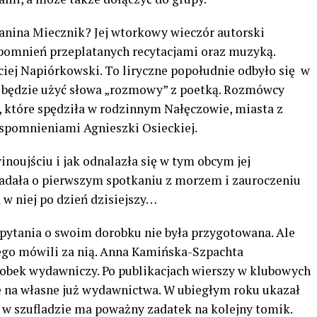
Janina Miecznik? Jej wtorkowy wieczór autorski
pomnień przeplatanych recytacjami oraz muzyką.
iej Napiórkowski. To liryczne popołudnie odbyło się w
 będzie użyć słowa „rozmowy” z poetką. Rozmówcy
, które spędziła w rodzinnym Nałęczowie, miasta z
spomnieniami Agnieszki Osieckiej.
inoujściu i jak odnalazła się w tym obcym jej
adała o pierwszym spotkaniu z morzem i zauroczeniu
w niej po dzień dzisiejszy…
a pytania o swoim dorobku nie była przygotowana. Ale
tego mówili za nią. Anna Kamińska-Szpachta
orobek wydawniczy. Po publikacjach wierszy w klubowych
e na własne już wydawnictwa. W ubiegłym roku ukazał
 a w szufladzie ma poważny zadatek na kolejny tomik.