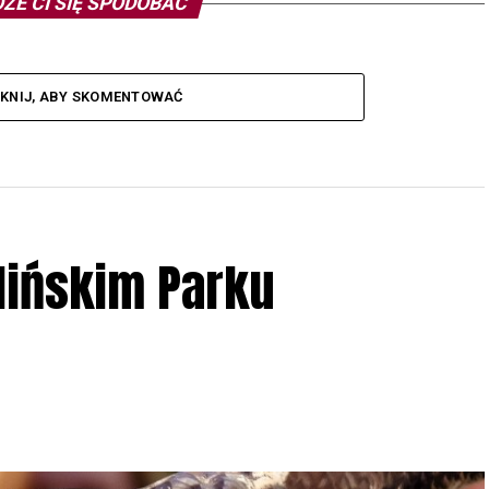
ŻE CI SIĘ SPODOBAĆ
IKNIJ, ABY SKOMENTOWAĆ
lińskim Parku