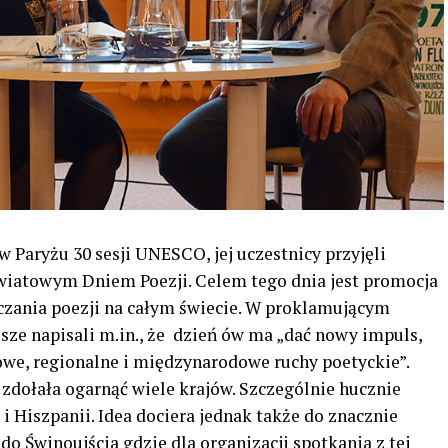
w Paryżu 30 sesji UNESCO, jej uczestnicy przyjęli
wiatowym Dniem Poezji. Celem tego dnia jest promocja
uczania poezji na całym świecie. W proklamującym
sze napisali m.in., że dzień ów ma „dać nowy impuls,
owe, regionalne i międzynarodowe ruchy poetyckie”.
zdołała ogarnąć wiele krajów. Szczególnie hucznie
 i Hiszpanii. Idea dociera jednak także do znacznie
do Świnoujścia gdzie dla organizacji spotkania z tej