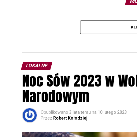
MO
KL
LOKALNE
Noc Sów 2023 w Wo
Narodowym
Opublikowano
3 lata temu
na
10 lutego 2023
Przez
Robert Kołodziej