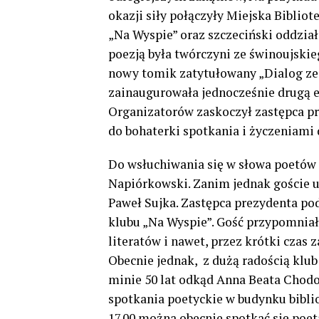
okazji siły połączyły Miejska Bibliot
„Na Wyspie” oraz szczeciński oddzia
poezją była twórczyni ze świnoujskie
nowy tomik zatytułowany „Dialog ze
zainaugurowała jednocześnie drugą e
Organizatorów zaskoczył zastępca pr
do bohaterki spotkania i życzeniami d
Do wsłuchiwania się w słowa poetów 
Napiórkowski. Zanim jednak goście us
Paweł Sujka. Zastępca prezydenta po
klubu „Na Wyspie”. Gość przypomniał
literatów i nawet, przez krótki czas
Obecnie jednak, z dużą radością klu
minie 50 lat odkąd Anna Beata Chod
spotkania poetyckie w budynku biblio
17.00 można obecnie spotkać się poet