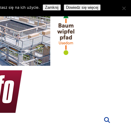
asz się na ich użycie.
Zamknij
Dowiedz się więcej