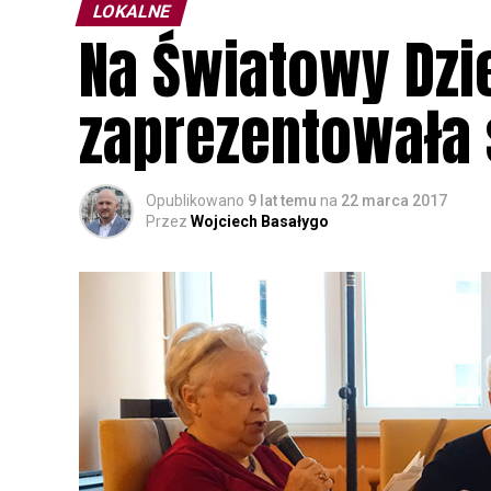
LOKALNE
Na Światowy Dzi
zaprezentowała
Opublikowano
9 lat temu
na
22 marca 2017
Przez
Wojciech Basałygo