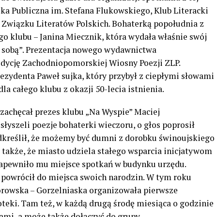
eka Publiczna im. Stefana Flukowskiego, Klub Literacki
ł Związku Literatów Polskich. Bohaterką popołudnia z
go klubu – Janina Miecznik, która wydała właśnie swój
 sobą”. Prezentacja nowego wydawnictwa
dycję Zachodniopomorskiej Wiosny Poezji ZLP.
ezydenta Paweł sujka, który przybył z ciepłymi słowami
la całego klubu z okazji 50-lecia istnienia.
zachęcał prezes klubu „Na Wyspie” Maciej
łyszeli poezje bohaterki wieczoru, o głos poprosił
dkreślił, że możemy być dumni z dorobku świnoujskiego
 także, że miasto udziela stałego wsparcia inicjatywom
 zapewniło mu miejsce spotkań w budynku urzędu.
b powrócił do miejsca swoich narodzin. W tym roku
orowska – Gorzelniaska organizowała pierwsze
teki. Tam też, w każdą drugą środę miesiąca o godzinie
ami, a może także dołączyć do grupy.