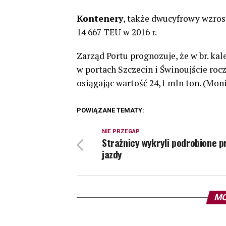
Kontenery
, także dwucyfrowy wzrost,
14 667 TEU w 2016 r.
Zarząd Portu prognozuje, że w br. k
w portach Szczecin i Świnoujście roc
osiągając wartość 24,1 mln ton. (M
POWIĄZANE TEMATY:
NIE PRZEGAP
Strażnicy wykryli podrobione 
jazdy
MO