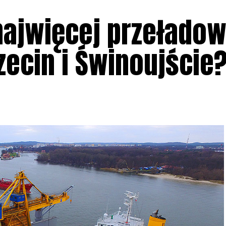
najwięcej przeładow
zecin i Świnoujście