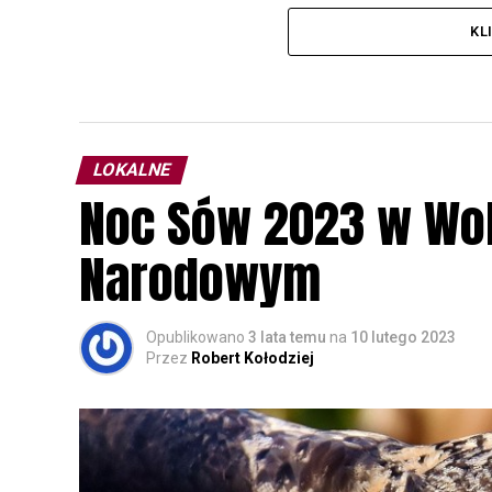
KL
LOKALNE
Noc Sów 2023 w Wo
Narodowym
Opublikowano
3 lata temu
na
10 lutego 2023
Przez
Robert Kołodziej