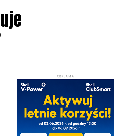
uje
?
REKLAMA