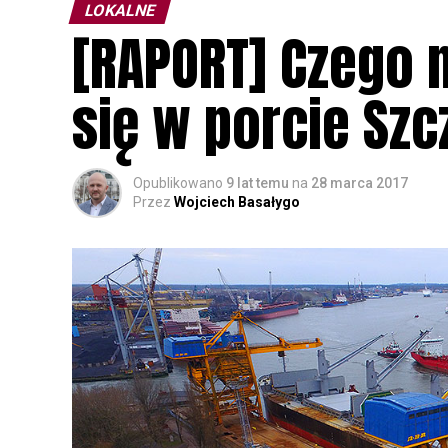
LOKALNE
[RAPORT] Czego 
się w porcie Szc
Opublikowano
9 lat temu
na
28 marca 2017
Przez
Wojciech Basałygo