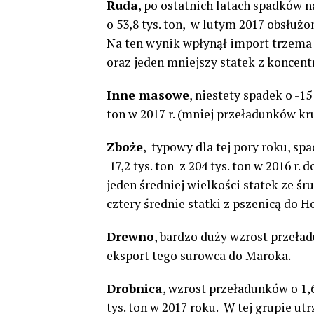
Ruda
, po ostatnich latach spadków n
o 53,8 tys. ton, w lutym 2017 obsłużon
Na ten wynik wpłynął import trzema d
oraz jeden mniejszy statek z koncen
Inne masowe
, niestety spadek o -15 
ton w 2017 r. (mniej przeładunków kr
Zboże
, typowy dla tej pory roku, spa
17,2 tys. ton z 204 tys. ton w 2016 r.
jeden średniej wielkości statek ze śr
cztery średnie statki z pszenicą do Ho
Drewno
, bardzo duży wzrost przeładu
eksport tego surowca do Maroka.
Drobnica
, wzrost przeładunków o 1,6 
tys. ton w 2017 roku. W tej grupie u