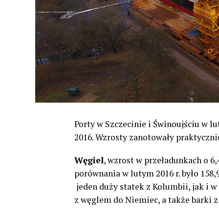
Porty w Szczecinie i Świnoujściu w lu
2016. Wzrosty zanotowały praktycz
Węgiel
, wzrost w przeładunkach o 6,4 
porównania w lutym 2016 r. było 158
jeden duży statek z Kolumbii, jak i w
z węglem do Niemiec, a także barki 