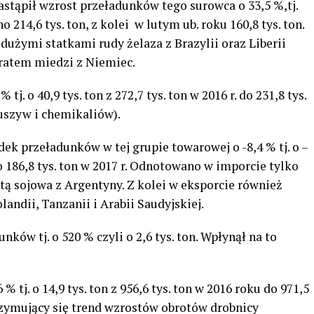
astąpił wzrost przeładunków tego surowca o 33,5 %,tj.
o 214,6 tys. ton, z kolei w lutym ub. roku 160,8 tys. ton.
użymi statkami rudy żelaza z Brazylii oraz Liberii
tratem miedzi z Niemiec.
% tj. o 40,9 tys. ton z 272,7 tys. ton w 2016 r. do 231,8 tys.
uszyw i chemikaliów).
dek przeładunków w tej grupie towarowej o -8,4 % tj. o –
 do 186,8 tys. ton w 2017 r. Odnotowano w imporcie tylko
utą sojowa z Argentyny. Z kolei w eksporcie również
landii, Tanzanii i Arabii Saudyjskiej.
nków tj. o 520 % czyli o 2,6 tys. ton. Wpłynął na to
% tj. o 14,9 tys. ton z 956,6 tys. ton w 2016 roku do 971,5
trzymujący się trend wzrostów obrotów drobnicy