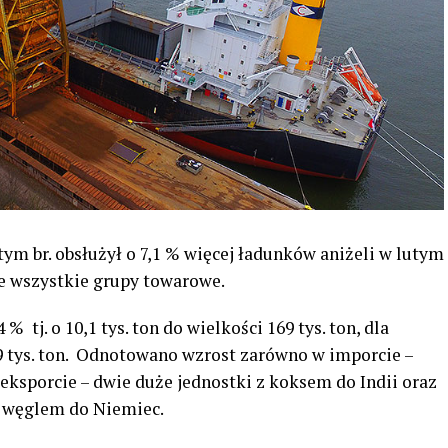
tym br. obsłużył o 7,1 % więcej ładunków aniżeli w lutym
nie wszystkie grupy towarowe.
% tj. o 10,1 tys. ton do wielkości 169 tys. ton, dla
,9 tys. ton. Odnotowano wzrost zarówno w imporcie –
 eksporcie – dwie duże jednostki z koksem do Indii oraz
z węglem do Niemiec.