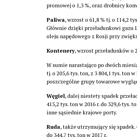
promowej o 1,3 %, oraz drobnicy kon
Paliwa
, wzrost o 61,8 % tj. o 114,2 ty
Głównie dzięki przeładunkowi gazu 
oleju napędowego z Rosji przy zwięk
Kontenery
, wzrost przeładunków o 2
W sumie narastająco po dwóch miesią
tj. o 205,6 tys. ton, z 3 804,1 tys. ton 
poszczególne grupy towarowe wygląd
Węgiel
, dalej niestety spadek przeła
415,2 tys. ton w 2016 r. do 329,6 tys. 
inne sąsiednie krajowe porty.
Ruda
, także utrzymujący się spadek. O
do 344,7 tys. ton w 2017 r.