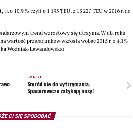
 tj. o 10,9 % czyli o 1 195 TEU, z 13 227 TEU w 2016 r. do
alendarzowym trend wzrostowy się utrzyma. W ub. roku
zna wartość przeładunków wzrosła wobec 2015 r. o 4,1%
onika Woźniak-Lewandowska)
UP NEXT
prawo
Smród nie do wytrzymania.
Spacerowicze zatykają nosy!
ŻE CI SIĘ SPODOBAĆ