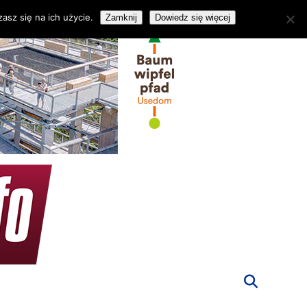
asz się na ich użycie.
Zamknij
Dowiedz się więcej