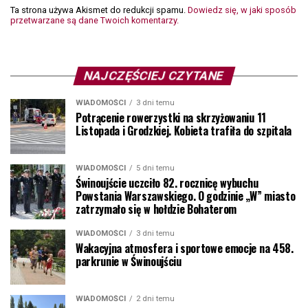
Ta strona używa Akismet do redukcji spamu.
Dowiedz się, w jaki sposób
przetwarzane są dane Twoich komentarzy.
NAJCZĘŚCIEJ CZYTANE
WIADOMOŚCI
3 dni temu
Potrącenie rowerzystki na skrzyżowaniu 11
Listopada i Grodzkiej. Kobieta trafiła do szpitala
WIADOMOŚCI
5 dni temu
Świnoujście uczciło 82. rocznicę wybuchu
Powstania Warszawskiego. O godzinie „W” miasto
zatrzymało się w hołdzie Bohaterom
WIADOMOŚCI
3 dni temu
Wakacyjna atmosfera i sportowe emocje na 458.
parkrunie w Świnoujściu
WIADOMOŚCI
2 dni temu