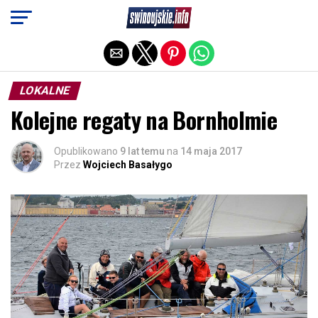
Exit mobile version
LOKALNE
Kolejne regaty na Bornholmie
Opublikowano
9 lat temu
na
14 maja 2017
Przez
Wojciech Basałygo