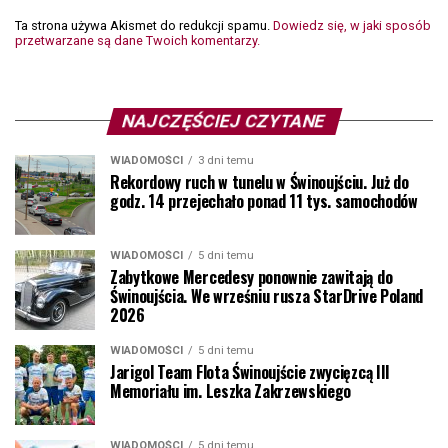
Ta strona używa Akismet do redukcji spamu.
Dowiedz się, w jaki sposób
przetwarzane są dane Twoich komentarzy.
NAJCZĘŚCIEJ CZYTANE
WIADOMOŚCI
3 dni temu
Rekordowy ruch w tunelu w Świnoujściu. Już do
godz. 14 przejechało ponad 11 tys. samochodów
WIADOMOŚCI
5 dni temu
Zabytkowe Mercedesy ponownie zawitają do
Świnoujścia. We wrześniu rusza StarDrive Poland
2026
WIADOMOŚCI
5 dni temu
Jarigol Team Flota Świnoujście zwycięzcą III
Memoriału im. Leszka Zakrzewskiego
WIADOMOŚCI
5 dni temu