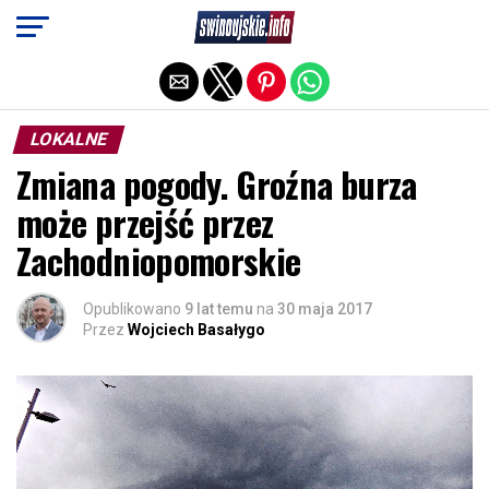
Exit mobile version
LOKALNE
Zmiana pogody. Groźna burza
może przejść przez
Zachodniopomorskie
Opublikowano
9 lat temu
na
30 maja 2017
Przez
Wojciech Basałygo