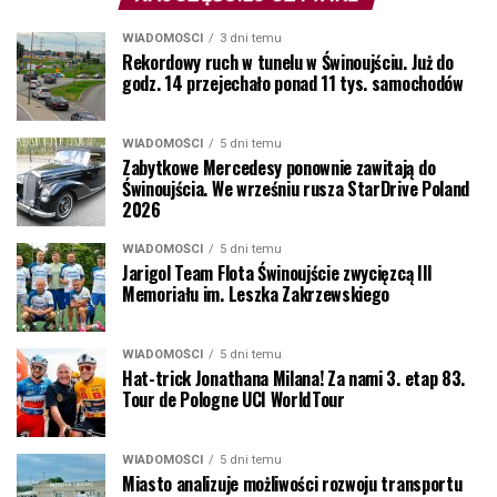
WIADOMOŚCI
3 dni temu
Rekordowy ruch w tunelu w Świnoujściu. Już do
godz. 14 przejechało ponad 11 tys. samochodów
WIADOMOŚCI
5 dni temu
Zabytkowe Mercedesy ponownie zawitają do
Świnoujścia. We wrześniu rusza StarDrive Poland
2026
WIADOMOŚCI
5 dni temu
Jarigol Team Flota Świnoujście zwycięzcą III
Memoriału im. Leszka Zakrzewskiego
WIADOMOŚCI
5 dni temu
Hat-trick Jonathana Milana! Za nami 3. etap 83.
Tour de Pologne UCI WorldTour
WIADOMOŚCI
5 dni temu
Miasto analizuje możliwości rozwoju transportu