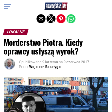
Exit mobile version
LOKALNE
Morderstwo Piotra. Kiedy
oprawcy usłyszą wyrok?
Opublikowano
9 lat temu
na
9 czerwca 2017
Przez
Wojciech Basałygo