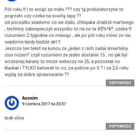
Pół roku !!! i to wciąż za mało ??? czy tą prokuratorzyne to
pogrzało czy czeka na sowitą łapę ??
od poczatku wiadomo co sie stalo, chlopaka znalezli martwego
, technicy zabezpieczyli wszystko to na co ta #$%^&*. czeka !!!
rozumiem 2 tygodnie no miesiąc , ale po pół roku mówi ze nie
wiadomo kiedy bedzie akt !!
Jeszcze ten tekst na koncu ze „jeden z nich zadał śmiertelny
cios nożem” czyli rozumiem ze jeden dostanie 15 , no jak byl
wczesniej karany to moze wskoczy na 25, a pozostali co
klaskali i TYLKO katowali to co, za pobicie po 5 ? i za 2,5 roku
wyjdą za dobre sprawowanie ??
ODPOWIEDZ
Anonim
9 czerwca 2017 na 20:57
brak słów
ODPOWIEDZ