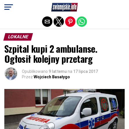
Exit mobile version
LOKALNE
Szpital kupi 2 ambulanse.
Ogłosił kolejny przetarg
Opublikowano
9 lat temu
na
17 lipca 2017
Przez
Wojciech Basałygo