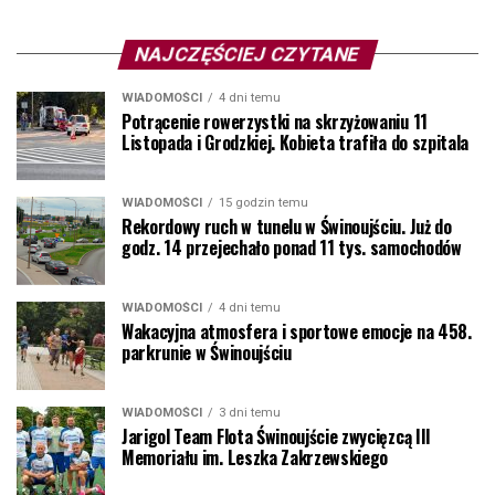
NAJCZĘŚCIEJ CZYTANE
WIADOMOŚCI
4 dni temu
Potrącenie rowerzystki na skrzyżowaniu 11
Listopada i Grodzkiej. Kobieta trafiła do szpitala
WIADOMOŚCI
15 godzin temu
Rekordowy ruch w tunelu w Świnoujściu. Już do
godz. 14 przejechało ponad 11 tys. samochodów
WIADOMOŚCI
4 dni temu
Wakacyjna atmosfera i sportowe emocje na 458.
parkrunie w Świnoujściu
WIADOMOŚCI
3 dni temu
Jarigol Team Flota Świnoujście zwycięzcą III
Memoriału im. Leszka Zakrzewskiego