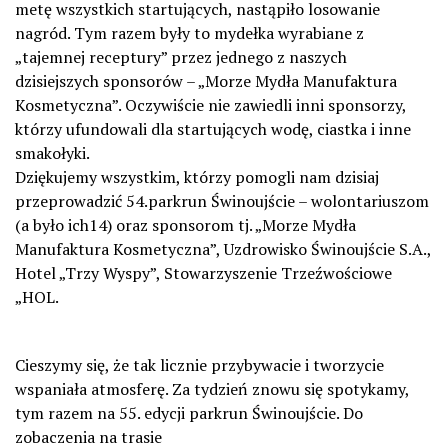
metę wszystkich startujących, nastąpiło losowanie
nagród. Tym razem były to mydełka wyrabiane z
„tajemnej receptury” przez jednego z naszych
dzisiejszych sponsorów – „Morze Mydła Manufaktura
Kosmetyczna”. Oczywiście nie zawiedli inni sponsorzy,
którzy ufundowali dla startujących wodę, ciastka i inne
smakołyki.
Dziękujemy wszystkim, którzy pomogli nam dzisiaj
przeprowadzić 54.
parkrun Świnoujście
– wolontariuszom
(a było ich14) oraz sponsorom tj. „Morze Mydła
Manufaktura Kosmetyczna”, Uzdrowisko Świnoujście S.A.,
Hotel „Trzy Wyspy”, Stowarzyszenie Trzeźwościowe
„HOL.
Cieszymy się, że tak licznie przybywacie i tworzycie
wspaniała atmosferę. Za tydzień znowu się spotykamy,
tym razem na 55. edycji
parkrun Świnoujście
. Do
zobaczenia na trasie