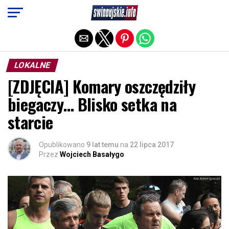
Exit mobile version
LOKALNE
[ZDJĘCIA] Komary oszczędziły
biegaczy… Blisko setka na
starcie
Opublikowano
9 lat temu
na
22 lipca 2017
Przez
Wojciech Basałygo