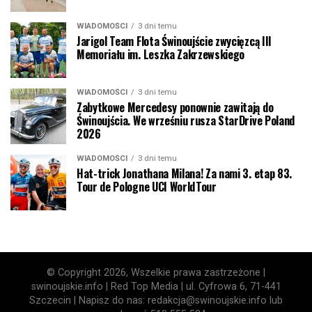
WIADOMOŚCI
3 dni temu
Jarigol Team Flota Świnoujście zwycięzcą III
Memoriału im. Leszka Zakrzewskiego
WIADOMOŚCI
3 dni temu
Zabytkowe Mercedesy ponownie zawitają do
Świnoujścia. We wrześniu rusza StarDrive Poland
2026
WIADOMOŚCI
3 dni temu
Hat-trick Jonathana Milana! Za nami 3. etap 83.
Tour de Pologne UCI WorldTour
© Copyright 2026, Wszelkie prawa zastrzeżone |
swinoujskie.info | Red Top Media | ul. Cyfrowa 6, 71-441
Szczecin | Napisz do nas: redakcja@swinoujskie.info lub