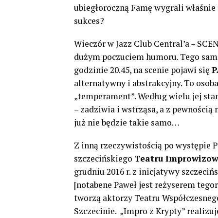
ubiegłoroczną Famę wygrali właśnie 
sukces?
Wieczór w Jazz Club Central’a – SCENA
dużym poczuciem humoru. Tego sameg
godzinie 20.45, na scenie pojawi się
P
alternatywny i abstrakcyjny. To osob
„temperament”. Według wielu jej st
– zadziwia i wstrząsa, a z pewnością
już nie będzie takie samo…
Z inną rzeczywistością po występie P
szczecińskiego
Teatru Improwizo
grudniu 2016 r. z inicjatywy szczeci
[notabene Paweł jest reżyserem tego
tworzą aktorzy Teatru Współczesnego
Szczecinie. „Impro z Krypty” realiz