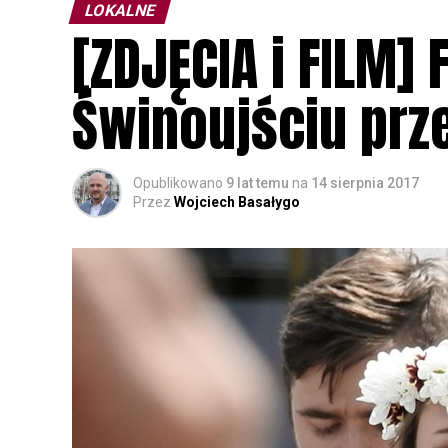
LOKALNE
[ZDJĘCIA i FILM]
Świnoujściu prz
Opublikowano
9 lat temu
na
14 sierpnia 2017
Przez
Wojciech Basałygo