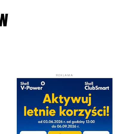
 w
REKLAMA