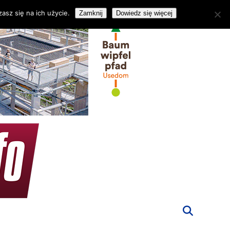
asz się na ich użycie.
Zamknij
Dowiedz się więcej