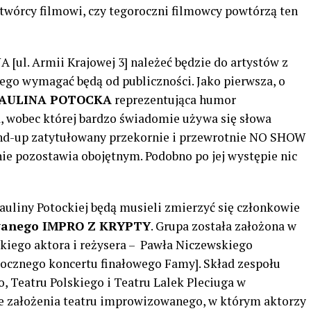
twórcy filmowi, czy tegoroczni filmowcy powtórzą ten
 [ul. Armii Krajowej 3] należeć będzie do artystów z
o wymagać będą od publiczności. Jako pierwsza, o
AULINA POTOCKA
reprezentująca humor
a, wobec której bardzo świadomie używa się słowa
and-up zatytułowany przekornie i przewrotnie NO SHOW
 nie pozostawia obojętnym. Podobno po jej występie nic
auliny Potockiej będą musieli zmierzyć się członkowie
wanego IMPRO Z KRYPTY
. Grupa została założona w
ńskiego aktora i reżysera – Pawła Niczewskiego
rocznego koncertu finałowego Famy]. Skład zespołu
, Teatru Polskiego i Teatru Lalek Pleciuga w
uje założenia teatru improwizowanego, w którym aktorzy