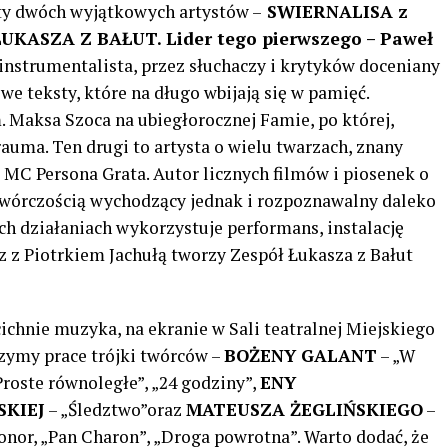
rty dwóch wyjątkowych artystów –
SWIERNALISA
z
ŁUKASZA Z BAŁUT
. Lider tego pierwszego – Paweł
i instrumentalista, przez słuchaczy i krytyków doceniany
iwe teksty, które na długo wbijają się w pamięć.
. Maksa Szoca na ubiegłorocznej Famie, po której,
auma. Ten drugi to artysta o wielu twarzach, znany
, MC Persona Grata. Autor licznych filmów i piosenek o
ą twórczością wychodzący jednak i rozpoznawalny daleko
 działaniach wykorzystuje performans, instalację
az z Piotrkiem Jachułą tworzy Zespół Łukasza z Bałut
chnie muzyka, na ekranie w Sali teatralnej Miejskiego
zymy prace trójki twórców –
BOŻENY GALANT
– „W
roste równoległe”, „24 godziny”,
ENY
KIEJ
– „Śledztwo”oraz
MATEUSZA ŻEGLIŃSKIEGO
–
Honor, „Pan Charon”, „Droga powrotna”. Warto dodać, że