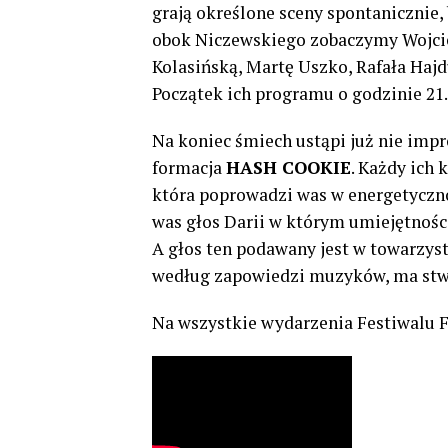
grają określone sceny spontanicznie,
obok Niczewskiego zobaczymy Wojci
Kolasińską, Martę Uszko, Rafała Haj
Początek ich programu o godzinie 21.
Na koniec śmiech ustąpi już nie imp
formacja
HASH COOKIE
. Każdy ich 
która poprowadzi was w energetyczno
was głos Darii w którym umiejętnośc
A głos ten podawany jest w towarzys
według zapowiedzi muzyków, ma stwo
Na wszystkie wydarzenia Festiwalu 