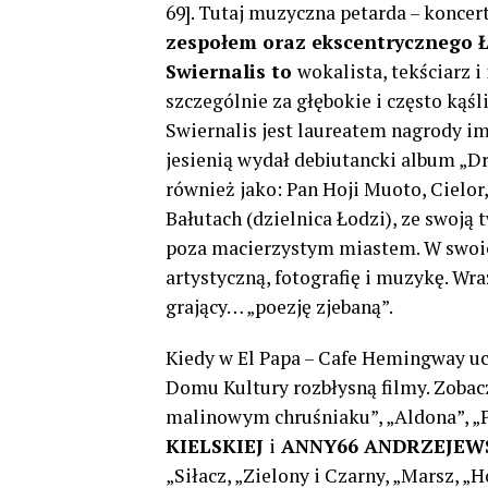
69]. Tutaj muzyczna petarda – konce
zespołem oraz ekscentrycznego
Swiernalis to
wokalista, tekściarz 
szczególnie za głębokie i często kąśl
Swiernalis jest laureatem nagrody im
jesienią wydał debiutancki album „Dr
również jako: Pan Hoji Muoto, Cielor
Bałutach (dzielnica Łodzi), ze swoj
poza macierzystym miastem. W swoich
artystyczną, fotografię i muzykę. Wr
grający… „poezję zjebaną”.
Kiedy w El Papa – Cafe Hemingway uci
Domu Kultury rozbłysną filmy. Zobac
malinowym chruśniaku”, „Aldona”, „P
KIELSKIEJ
i
ANNY66 ANDRZEJEWS
„Siłacz, „Zielony i Czarny, „Marsz, „