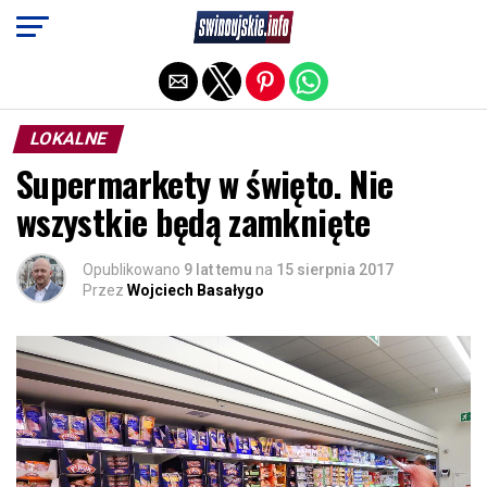
Exit mobile version
LOKALNE
Supermarkety w święto. Nie
wszystkie będą zamknięte
Opublikowano
9 lat temu
na
15 sierpnia 2017
Przez
Wojciech Basałygo