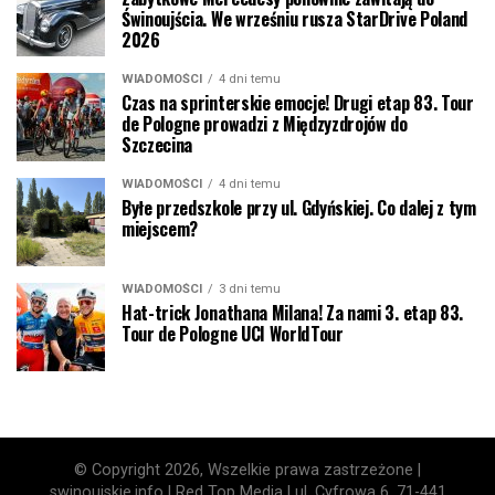
Świnoujścia. We wrześniu rusza StarDrive Poland
2026
WIADOMOŚCI
4 dni temu
Czas na sprinterskie emocje! Drugi etap 83. Tour
de Pologne prowadzi z Międzyzdrojów do
Szczecina
WIADOMOŚCI
4 dni temu
Byłe przedszkole przy ul. Gdyńskiej. Co dalej z tym
miejscem?
WIADOMOŚCI
3 dni temu
Hat-trick Jonathana Milana! Za nami 3. etap 83.
Tour de Pologne UCI WorldTour
© Copyright 2026, Wszelkie prawa zastrzeżone |
swinoujskie.info | Red Top Media | ul. Cyfrowa 6, 71-441