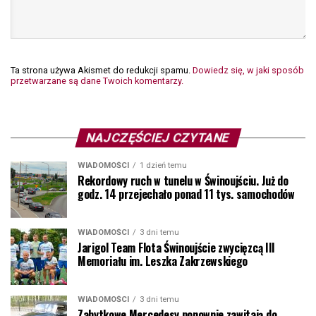
Ta strona używa Akismet do redukcji spamu.
Dowiedz się, w jaki sposób
przetwarzane są dane Twoich komentarzy.
NAJCZĘŚCIEJ CZYTANE
WIADOMOŚCI
1 dzień temu
Rekordowy ruch w tunelu w Świnoujściu. Już do
godz. 14 przejechało ponad 11 tys. samochodów
WIADOMOŚCI
3 dni temu
Jarigol Team Flota Świnoujście zwycięzcą III
Memoriału im. Leszka Zakrzewskiego
WIADOMOŚCI
3 dni temu
Zabytkowe Mercedesy ponownie zawitają do