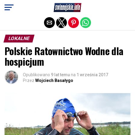
Exit mobile version
LOKALNE
Polskie Ratownictwo Wodne dla
hospicjum
Opublikowano
9 lat temu
na
1 września 2017
Przez
Wojciech Basałygo