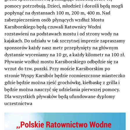
pomocy potrzebują. Dzieci, młodzież i dorośli będą mogli
popłynąć na dystansach 100 m, 200 m, 400 m. Nad
zabezpieczeniem osób płynących wzdłuż Mostu
Karsiborskiego będą czuwali Ratownicy Wodni
rozstawieni na podstawach mostu i od strony wody na
kajakach. Do udziału w tak szczytnej imprezie zapraszamy
sponsorów każdy nasz metr przepłynięty na głównym
dystansie wyceniamy na 10 gr, a każdy kilometr na 100 zł.
Pływanie wzdłuż mostu Karsiborskiego odbędzie się za
wrzut do tzw. puszki. Przy moście Karsiborskim po
stronie Wyspy Karsibór będzie rozmieszczone miasteczko
gdzie będzie można zjeść grochówkę, kiełbaskę z grilla i
będzie można nauczyć się udzielania pierwszej pomocy.
Dla wszystkich pływaków będą ufundowane dyplomy
uczestnictwa