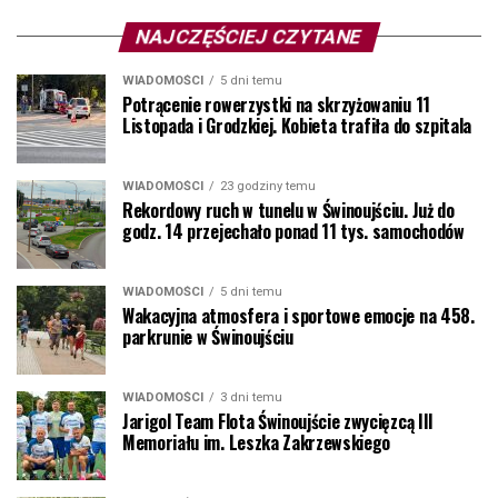
NAJCZĘŚCIEJ CZYTANE
WIADOMOŚCI
5 dni temu
Potrącenie rowerzystki na skrzyżowaniu 11
Listopada i Grodzkiej. Kobieta trafiła do szpitala
WIADOMOŚCI
23 godziny temu
Rekordowy ruch w tunelu w Świnoujściu. Już do
godz. 14 przejechało ponad 11 tys. samochodów
WIADOMOŚCI
5 dni temu
Wakacyjna atmosfera i sportowe emocje na 458.
parkrunie w Świnoujściu
WIADOMOŚCI
3 dni temu
Jarigol Team Flota Świnoujście zwycięzcą III
Memoriału im. Leszka Zakrzewskiego