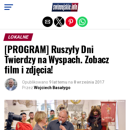
Exit mobile version
LOKALNE
[PROGRAM] Ruszyły Dni
Twierdzy na Wyspach. Zobacz
film i zdjęcia!
Opublikowano
9 lat temu
na
8 września 2017
Przez
Wojciech Basałygo