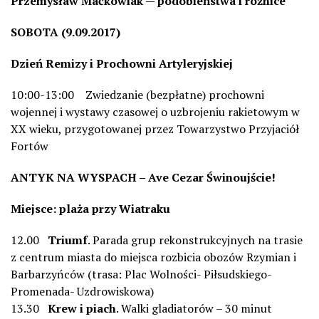
Przemysław Maćkowiak — podobieństwa i różnice
SOBOTA (9.09.2017)
Dzień Remizy i Prochowni Artyleryjskiej
10:00-13:00 Zwiedzanie (bezpłatne) prochowni
wojennej i wystawy czasowej o uzbrojeniu rakietowym w
XX wieku, przygotowanej przez Towarzystwo Przyjaciół
Fortów
ANTYK NA WYSPACH – Ave Cezar Świnoujście!
Miejsce: plaża przy Wiatraku
12.00
Triumf
. Parada grup rekonstrukcyjnych na trasie
z centrum miasta do miejsca rozbicia obozów Rzymian i
Barbarzyńców (trasa: Plac Wolności- Piłsudskiego-
Promenada- Uzdrowiskowa)
13.30
Krew i piach
. Walki gladiatorów – 30 minut