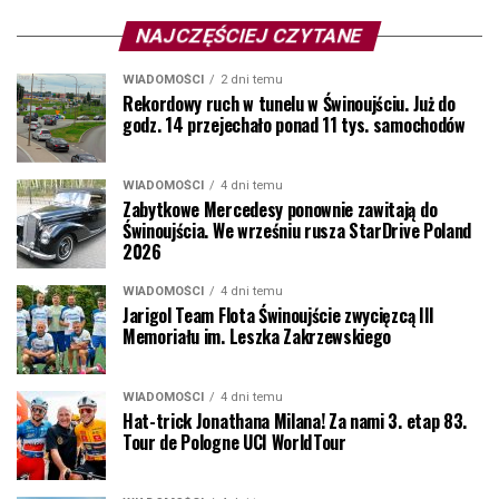
NAJCZĘŚCIEJ CZYTANE
WIADOMOŚCI
2 dni temu
Rekordowy ruch w tunelu w Świnoujściu. Już do
godz. 14 przejechało ponad 11 tys. samochodów
WIADOMOŚCI
4 dni temu
Zabytkowe Mercedesy ponownie zawitają do
Świnoujścia. We wrześniu rusza StarDrive Poland
2026
WIADOMOŚCI
4 dni temu
Jarigol Team Flota Świnoujście zwycięzcą III
Memoriału im. Leszka Zakrzewskiego
WIADOMOŚCI
4 dni temu
Hat-trick Jonathana Milana! Za nami 3. etap 83.
Tour de Pologne UCI WorldTour