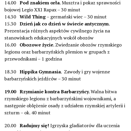
14.00
Pod znakiem orła
. Musztra i pokaz sprawności
bojowej Legio XXI Rapax – 30 minut
14.30
Wild Thing
– germański wiec – 30 minut
15.30
Dzień jak co dzień w świecie antycznym
.
Prezentacja różnych aspektów cywilnego życia na
stanowiskach edukacyjnych wokół obozów
16.00
Obozowe życie
. Zwiedzanie obozów rzymskiego
legionu oraz barbarzyńskich plemion w grupach z
przewodnikami – 1 godzina
18.30
Hippika Gymnasia
. Zawody i gry wojenne
barbarzyńskich jeźdźców – 30 minut
19.00 Rzymianie kontra Barbarzyńcy.
Walna bitwa
rzymskiego legionu z barbarzyńskimi wojownikami, a
następnie oblężenie osady z udziałem rzymskiej artylerii i
szturm – ok. 40 minut
20.00
Radujmy się!
Igrzyska gladiatorów dla uczenia