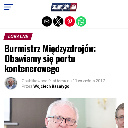
Exit mobile version
LOKALNE
Burmistrz Międzyzdrojów:
Obawiamy się portu
kontenerowego
Opublikowano
9 lat temu
na
11 września 2017
Przez
Wojciech Basałygo