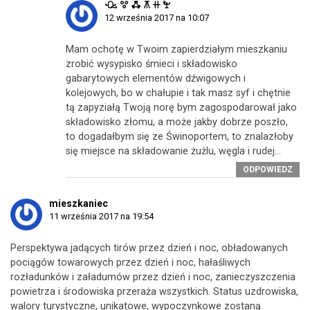
ꘐ ꖜ ꗈ ꕧ ꔠ ꖟ
12 września 2017 na 10:07
Mam ochotę w Twoim zapierdziałym mieszkaniu
zrobić wysypisko śmieci i składowisko
gabarytowych elementów dźwigowych i
kolejowych, bo w chałupie i tak masz syf i chętnie
tą zapyziałą Twoją norę bym zagospodarował jako
składowisko złomu, a może jakby dobrze poszło,
to dogadałbym się ze Świnoportem, to znalazłoby
się miejsce na składowanie żużlu, węgla i rudej…
ODPOWIEDZ
mieszkaniec
11 września 2017 na 19:54
Perspektywa jadących tirów przez dzień i noc, obładowanych
pociągów towarowych przez dzień i noc, hałaśliwych
rozładunków i załadumów przez dzień i noc, zanieczyszczenia
powietrza i środowiska przeraża wszystkich. Status uzdrowiska,
walory turystyczne, unikatowe, wypoczynkowe zostaną