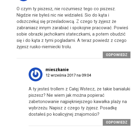
O czym ty piszesz, nie rozumiesz tego co piszesz.
Nigdzie nie byłeś nic nie widziałeś. Sio do kąta i
odszczekuj się przesladowcą. Z czego ty żyjesz że
zabraniasz innym zarabiać i spokojnie pracować. Powieś
sobie obrazki jachcikami stateczkami, a potem obudzić
się i do kąta z tymi pogladami. A teraz powiedz z czego
żyjesz rusko-niemiecki trolu.
ODPOWIEDZ
mieszkanie
12 września 2017 na 09:04
A ty jesteś trollem z Całęj Wstecz, ze takie banialuki
piszesz? Nie wiem jak można popierać
zabetonowanie najpiękniejszego kawałka plaży na
wybrzeżu. Napisz z czego ty żyjesz. Posadkę
dostałeś po koalicyjnej znajomości?
ODPOWIEDZ