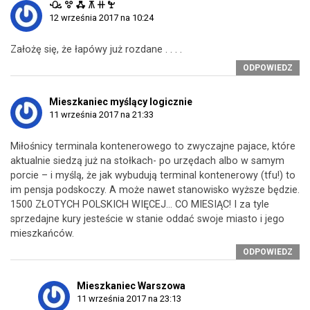
ꘐ ꖜ ꗈ ꕧ ꔠ ꖟ
12 września 2017 na 10:24
Założę się, że łapówy już rozdane . . . .
ODPOWIEDZ
Mieszkaniec myślący logicznie
11 września 2017 na 21:33
Miłośnicy terminala kontenerowego to zwyczajne pajace, które
aktualnie siedzą już na stołkach- po urzędach albo w samym
porcie – i myślą, że jak wybudują terminal kontenerowy (tfu!) to
im pensja podskoczy. A może nawet stanowisko wyższe będzie.
1500 ZŁOTYCH POLSKICH WIĘCEJ… CO MIESIĄC! I za tyle
sprzedajne kury jesteście w stanie oddać swoje miasto i jego
mieszkańców.
ODPOWIEDZ
Mieszkaniec Warszowa
11 września 2017 na 23:13