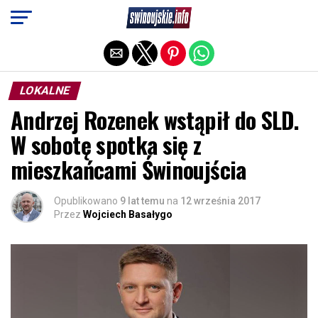
Exit mobile version
LOKALNE
Andrzej Rozenek wstąpił do SLD.
W sobotę spotka się z
mieszkańcami Świnoujścia
Opublikowano
9 lat temu
na
12 września 2017
Przez
Wojciech Basałygo