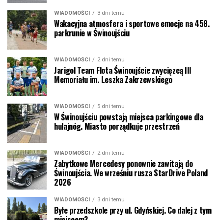
WIADOMOŚCI
3 dni temu
Wakacyjna atmosfera i sportowe emocje na 458.
parkrunie w Świnoujściu
WIADOMOŚCI
2 dni temu
Jarigol Team Flota Świnoujście zwycięzcą III
Memoriału im. Leszka Zakrzewskiego
WIADOMOŚCI
5 dni temu
W Świnoujściu powstają miejsca parkingowe dla
hulajnóg. Miasto porządkuje przestrzeń
WIADOMOŚCI
2 dni temu
Zabytkowe Mercedesy ponownie zawitają do
Świnoujścia. We wrześniu rusza StarDrive Poland
2026
WIADOMOŚCI
3 dni temu
Byłe przedszkole przy ul. Gdyńskiej. Co dalej z tym
miejscem?