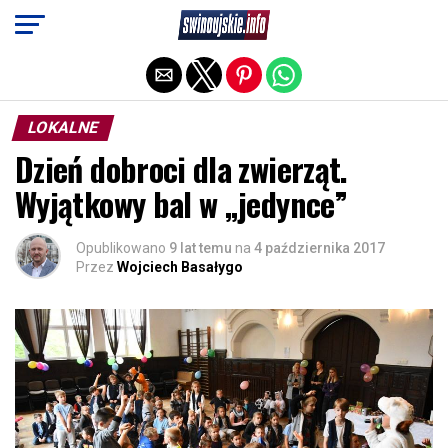
Exit mobile version
LOKALNE
Dzień dobroci dla zwierząt.
Wyjątkowy bal w „jedynce”
Opublikowano
9 lat temu
na
4 października 2017
Przez
Wojciech Basałygo