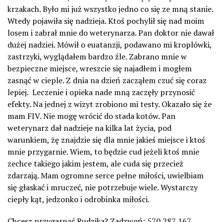
krzakach. Było mi już wszystko jedno co się ze mną stanie.
Wtedy pojawiła się nadzieja. Ktoś pochylił się nad moim
losem i zabrał mnie do weterynarza. Pan doktor nie dawał
dużej nadziei. Mówił o euatanzji, podawano mi kroplówki,
zastrzyki, wyglądałem bardzo źle. Zabrano mnie w
bezpieczne miejsce, wreszcie się najadłem i mogłem
zasnąć w cieple. Z dnia na dzień zacząłem czuć się coraz
lepiej. Leczenie i opieka nade mną zaczęły przynosić
efekty. Na jednej z wizyt zrobiono mi testy. Okazało się że
mam FIV. Nie mogę wrócić do stada kotów. Pan
weterynarz dał nadzieje na kilka lat życia, pod
warunkiem, żę znajdzie się dla mnie jakieś miejsce i ktoś
mnie przygarnie. Wiem, to będzie cud jeżeli ktoś mnie
zechce takiego jakim jestem, ale cuda się przecież
zdarzają. Mam ogromne serce pełne miłości, uwielbiam
się głaskać i mruczeć, nie potrzebuje wiele. Wystarczy
ciepły kąt, jedzonko i odrobinka miłości.
Chcesz przygarnąć Rudzika? Zadzwoń: 570 287 167.