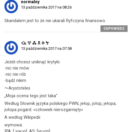
normalny
13 października 2017 na 08:26
Skandalem jest to że nie ukarali Ryfczyna finansowo
ODPOWIEDZ
ꘐ ꖜ ꗈ ꕧ ꔠ ꖟ
13 października 2017 na 07:58
Jeżeli chcesz uniknąć krytyki:
-nic nie mów
-nic nie rób
-bądź nikim
〜Arystoteles
„Moja ocena tego jest taka”
Według Słownik języka polskiego PWN, jełop, jołop, jełopa,
jołopa pogard. «człowiek nierozgarnięty»
A według Wikipedii:
wymowa:
IPA: [ˈjɛwɔp], AS: [i ̯eu̯op]