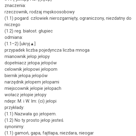
znaczenia:
rzeczownik, rodzaj męskoosobowy
(1.1) pogard. człowiek nierozgarnięty, ograniczony, niezdatny do
niczego
(1.2) reg. białost. głupiec
odmiana:
(1.1–2) [ukryj▲]
przypadek liczba pojedyncza liczba mnoga
mianownik jełop jełopy
dopełniacz jełopa jełopów
celownik jełopowi jełopom
biernik jełopa jełopów
narzędnik jełopem jełopami
miejscownik jełopie jełopach
wołacz jełopie jełopy
ndepr. M. i W. lm: (ci) jełopi
przykłady:
(1.1) Nazwała go jełopem.
(1.2) No ty prosto jełop jesteś.
synonimy:
(1.1) gamoń, gapa, fajtłapa, niezdara, nieogar