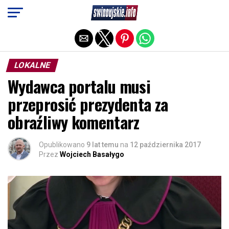
Exit mobile version
LOKALNE
Wydawca portalu musi
przeprosić prezydenta za
obraźliwy komentarz
Opublikowano
9 lat temu
na
12 października 2017
Przez
Wojciech Basałygo