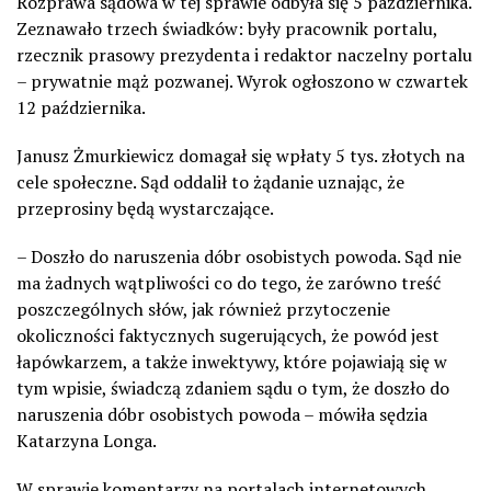
Rozprawa sądowa w tej sprawie odbyła się 5 października.
Zeznawało trzech świadków: były pracownik portalu,
rzecznik prasowy prezydenta i redaktor naczelny portalu
– prywatnie mąż pozwanej. Wyrok ogłoszono w czwartek
12 października.
Janusz Żmurkiewicz domagał się wpłaty 5 tys. złotych na
cele społeczne. Sąd oddalił to żądanie uznając, że
przeprosiny będą wystarczające.
– Doszło do naruszenia dóbr osobistych powoda. Sąd nie
ma żadnych wątpliwości co do tego, że zarówno treść
poszczególnych słów, jak również przytoczenie
okoliczności faktycznych sugerujących, że powód jest
łapówkarzem, a także inwektywy, które pojawiają się w
tym wpisie, świadczą zdaniem sądu o tym, że doszło do
naruszenia dóbr osobistych powoda – mówiła sędzia
Katarzyna Longa.
W sprawie komentarzy na portalach internetowych