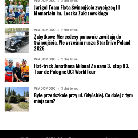
WIADOMOŚCI
2 dni temu
Jarigol Team Flota Świnoujście zwycięzcą III
Memoriału im. Leszka Zakrzewskiego
WIADOMOŚCI
2 dni temu
Zabytkowe Mercedesy ponownie zawitają do
Świnoujścia. We wrześniu rusza StarDrive Poland
2026
WIADOMOŚCI
2 dni temu
Hat-trick Jonathana Milana! Za nami 3. etap 83.
Tour de Pologne UCI WorldTour
WIADOMOŚCI
3 dni temu
Byłe przedszkole przy ul. Gdyńskiej. Co dalej z tym
miejscem?