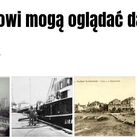
kowi mogą oglądać 
7