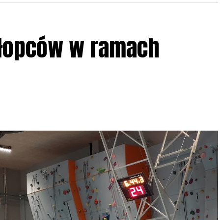
ziału w Akcji, włączenia się w aktywne
hłopców w ramach
iadczeń przy grillu.
Na wydarzenie obowiązują