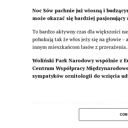
Noc Sów pachnie już wiosną i budzącym
może okazać się bardziej pasjonujący 
To bardzo aktywny czas dla większości na
pohukują tak że włos jeży się na głowie –
innym mieszkańcom lasów z przerażenia
Woliński Park Narodowy wspólnie z E
Centrum Współpracy Międzynarodowej
sympatyków ornitologii do wzięcia ud
Koordynatorem Ogólnopolskim Akcji jest 
odbędzie się w dniach
24 i 25 lutego 202
CON
plakacie. W programie m. in. prelekcja o b
przyrodnicze o sowach, nasłuchiwania só