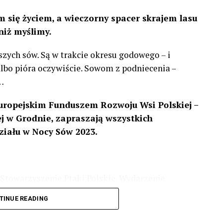
 się życiem, a wieczorny spacer skrajem lasu
niż myślimy.
szych sów. Są w trakcie okresu godowego – i
 albo pióra oczywiście. Sowom z podniecenia –
…
uropejskim Funduszem Rozwoju Wsi Polskiej –
 w Grodnie, zapraszają wszystkich
ziału w Nocy Sów 2023.
Stowarzyszenie Ptaki Polskie. Wydarzenie
3 r
. wg harmonogramu przedstawionego na
TINUE READING
iologii i zwyczajach sów, wystawy, quizy
w w terenie – w wybranych punktach terenowych