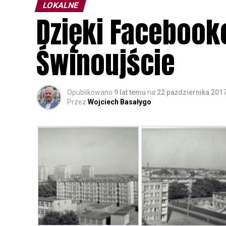
LOKALNE
Dzięki Faceboo
Świnoujście
Opublikowano
9 lat temu
na
22 października 201
Przez
Wojciech Basałygo