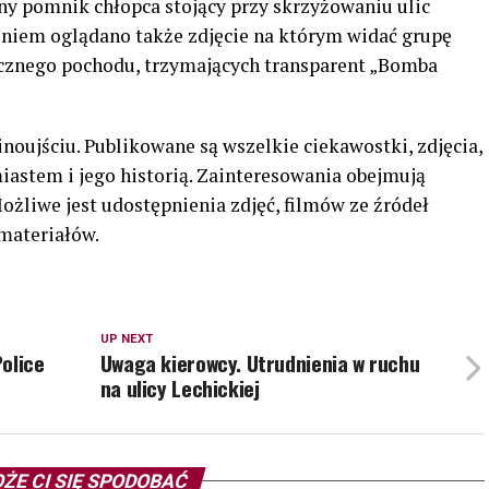
y pomnik chłopca stojący przy skrzyżowaniu ulic
eniem oglądano także zdjęcie na którym widać grupę
cznego pochodu, trzymających transparent „Bomba
noujściu. Publikowane są wszelkie ciekawostki, zdjęcia,
iastem i jego historią. Zainteresowania obejmują
żliwe jest udostępnienia zdjęć, filmów ze źródeł
 materiałów.
UP NEXT
olice
Uwaga kierowcy. Utrudnienia w ruchu
na ulicy Lechickiej
ŻE CI SIĘ SPODOBAĆ