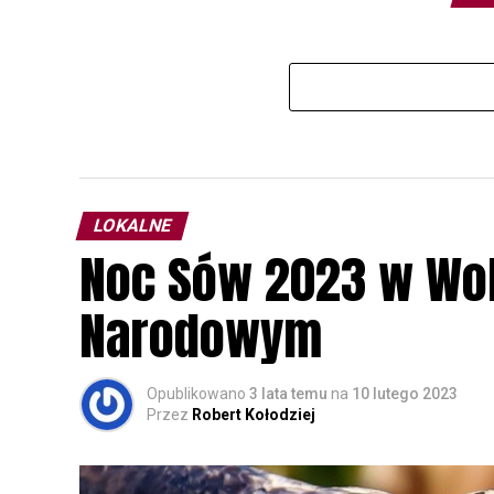
LOKALNE
Noc Sów 2023 w Wo
Narodowym
Opublikowano
3 lata temu
na
10 lutego 2023
Przez
Robert Kołodziej