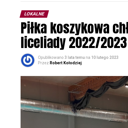
parku.
LOKALNE
Wszystkich uczestników zapraszamy do ud
Piłka koszykowa c
rozpoznawanie głosów sów i wymianę dośw
zapisy.
liceliady 2022/2023
Opublikowano
3 lata temu
na
10 lutego 2023
Przez
Robert Kołodziej