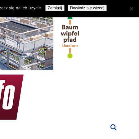
asz się na ich użycie.
Zamknij
Dowiedz się więcej