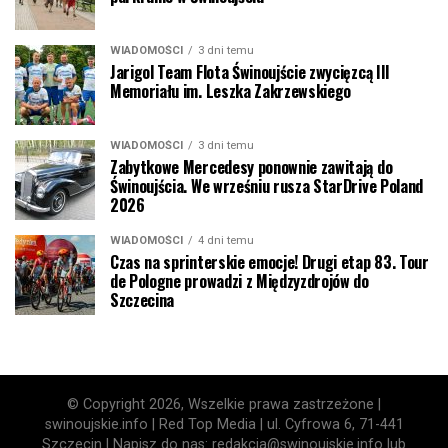
WIADOMOŚCI
3 dni temu
Jarigol Team Flota Świnoujście zwycięzcą III
Memoriału im. Leszka Zakrzewskiego
WIADOMOŚCI
3 dni temu
Zabytkowe Mercedesy ponownie zawitają do
Świnoujścia. We wrześniu rusza StarDrive Poland
2026
WIADOMOŚCI
4 dni temu
Czas na sprinterskie emocje! Drugi etap 83. Tour
de Pologne prowadzi z Międzyzdrojów do
Szczecina
© Copyright 2026, Wszelkie prawa zastrzeżone |
swinoujskie.info | Red Top Media | ul. Cyfrowa 6, 71-441
Szczecin | Napisz do nas: redakcja@swinoujskie.info lub