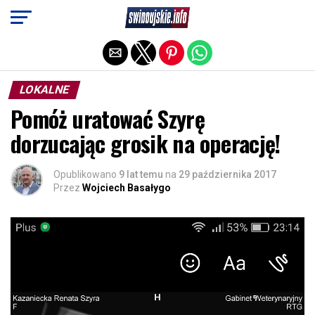
Exit mobile version
LOKALNE
Pomóż uratować Szyrę
dorzucając grosik na operację!
Opublikowano
9 lat temu
na
29 października 2017
Przez
Wojciech Basałygo