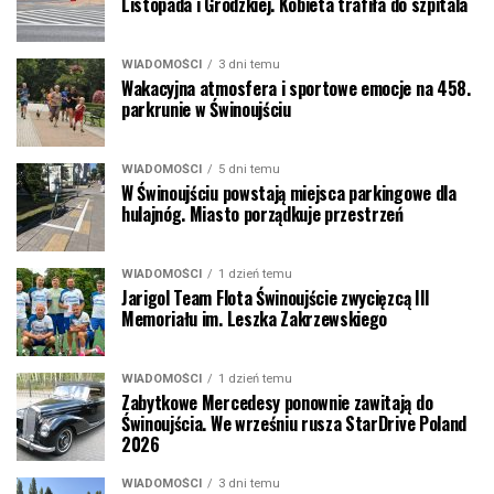
Listopada i Grodzkiej. Kobieta trafiła do szpitala
WIADOMOŚCI
3 dni temu
Wakacyjna atmosfera i sportowe emocje na 458.
parkrunie w Świnoujściu
WIADOMOŚCI
5 dni temu
W Świnoujściu powstają miejsca parkingowe dla
hulajnóg. Miasto porządkuje przestrzeń
WIADOMOŚCI
1 dzień temu
Jarigol Team Flota Świnoujście zwycięzcą III
Memoriału im. Leszka Zakrzewskiego
WIADOMOŚCI
1 dzień temu
Zabytkowe Mercedesy ponownie zawitają do
Świnoujścia. We wrześniu rusza StarDrive Poland
2026
WIADOMOŚCI
3 dni temu