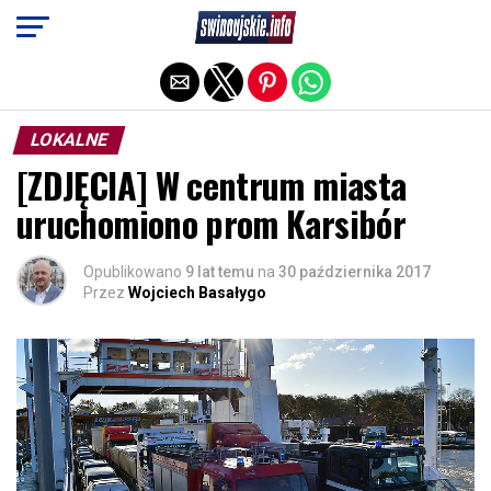
Exit mobile version
LOKALNE
[ZDJĘCIA] W centrum miasta
uruchomiono prom Karsibór
Opublikowano
9 lat temu
na
30 października 2017
Przez
Wojciech Basałygo