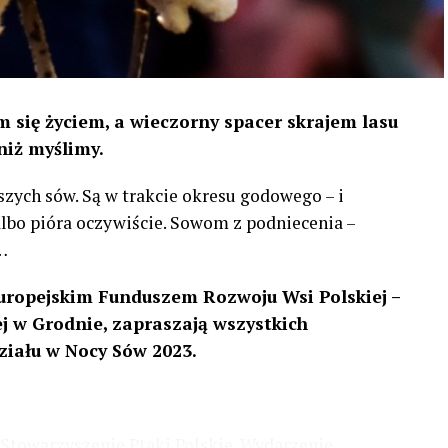
 się życiem, a wieczorny spacer skrajem lasu
niż myślimy.
szych sów. Są w trakcie okresu godowego – i
 albo pióra oczywiście. Sowom z podniecenia –
…
uropejskim Funduszem Rozwoju Wsi Polskiej –
 w Grodnie, zapraszają wszystkich
ziału w Nocy Sów 2023.
Stowarzyszenie Ptaki Polskie. Wydarzenie