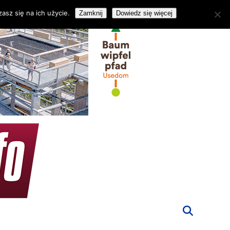
asz się na ich użycie.
Zamknij
Dowiedz się więcej