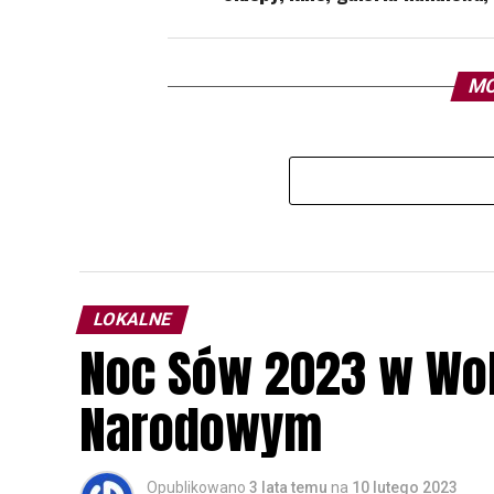
MO
LOKALNE
Noc Sów 2023 w Wo
Narodowym
Opublikowano
3 lata temu
na
10 lutego 2023