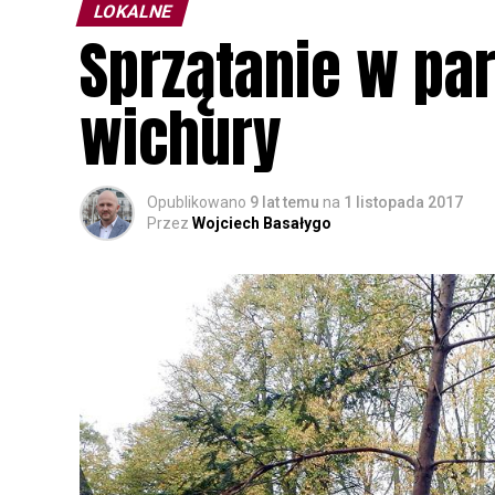
LOKALNE
Sprzątanie w pa
wichury
Opublikowano
9 lat temu
na
1 listopada 2017
Przez
Wojciech Basałygo