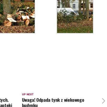
UP NEXT
tych.
Uwaga! Odpada tynk z wiekowego
 apteki
budynku