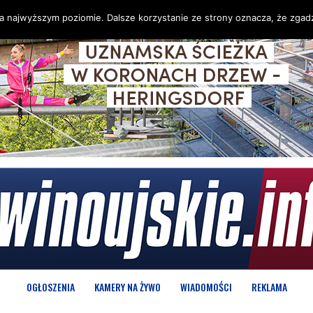
na najwyższym poziomie. Dalsze korzystanie ze strony oznacza, że zgadz
OGŁOSZENIA
KAMERY NA ŻYWO
WIADOMOŚCI
REKLAMA