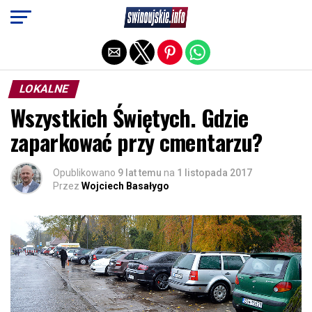
Exit mobile version
LOKALNE
Wszystkich Świętych. Gdzie
zaparkować przy cmentarzu?
Opublikowano
9 lat temu
na
1 listopada 2017
Przez
Wojciech Basałygo