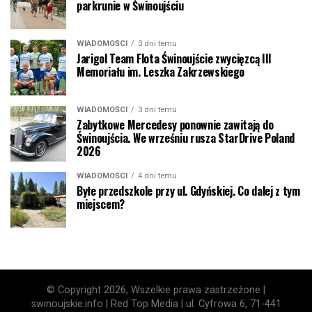
parkrunie w Świnoujściu
WIADOMOŚCI
3 dni temu
Jarigol Team Flota Świnoujście zwycięzcą III
Memoriału im. Leszka Zakrzewskiego
WIADOMOŚCI
3 dni temu
Zabytkowe Mercedesy ponownie zawitają do
Świnoujścia. We wrześniu rusza StarDrive Poland
2026
WIADOMOŚCI
4 dni temu
Byłe przedszkole przy ul. Gdyńskiej. Co dalej z tym
miejscem?
© Copyright 2026, Wszelkie prawa zastrzeżone |
swinoujskie.info | Red Top Media | ul. Cyfrowa 6, 71-441