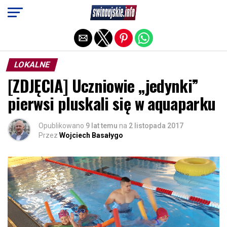
Exit mobile version
LOKALNE
[ZDJĘCIA] Uczniowie „jedynki”
pierwsi pluskali się w aquaparku
Opublikowano
9 lat temu
na
2 listopada 2017
Przez
Wojciech Basałygo