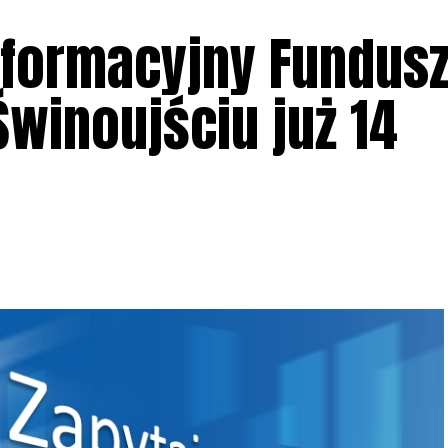
nformacyjny Fundus
winoujściu już 14