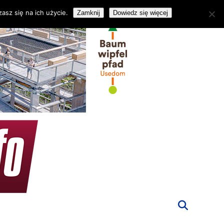
asz się na ich użycie.
Zamknij
Dowiedz się więcej