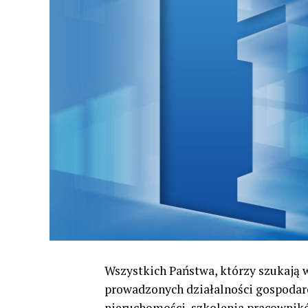
Wszystkich Państwa, którzy szukają 
prowadzonych działalności gospodarc
nieruchomości, szkolenia pracownik