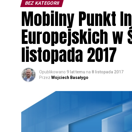
BEZ KATEGORII
Mobilny Punkt I
Europejskich w Ś
listopada 2017
Opublikowano
9 lat temu
na
8 listopada 2017
Przez
Wojciech Basałygo