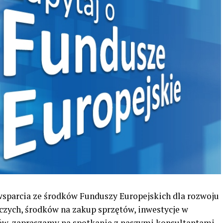
wsparcia ze środków Funduszy Europejskich dla rozwoju
zych, środków na zakup sprzętów, inwestycje w
ów, zapraszamy na spotkanie z naszymi konsultantami