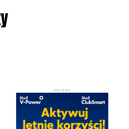
zy
REKLAMA