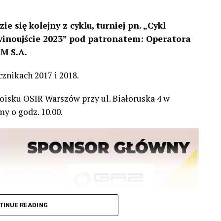
ie się kolejny z cyklu, turniej pn. „Cykl
winoujście 2023” pod patronatem:
Operatora
M S.A.
znikach 2017 i 2018.
oisku OSIR Warszów przy ul. Białoruska 4 w
y o godz. 10.00.
TINUE READING