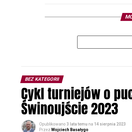
MO
BEZ KATEGORII
Cykl turniejów o pu
Świnoujście 2023
Opublikowano
3 lata temu
na
14 sierpnia 2023
Przez
Wojciech Basałygo