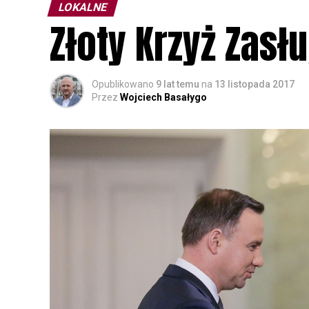
LOKALNE
Złoty Krzyż Zasł
Opublikowano
9 lat temu
na
13 listopada 2017
Przez
Wojciech Basałygo