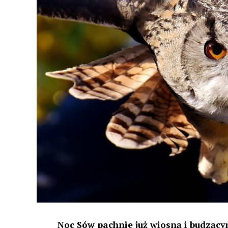
Noc Sów pachnie już wiosną i budzącym