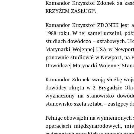
Komandor Krzysztof Zdonek za zasł
KRZYŻEM ZASŁUGI”.
Komandor Krzysztof ZDONEK jest a
1988 roku. W tej samej uczelni, pó
studiach dowódczo – sztabowych. Uk
Marynarki Wojennej USA w Newport (
ponownie studiował w Newport, na 
Dowódczej Marynarki Wojennej Stan
Komandor Zdonek swoją służbę wojs
dowódcy okrętu w 2. Brygadzie Okr
wyznaczony na stanowisko dowódc
stanowisko szefa sztabu – zastępcy 
Pełniąc obowiązki na wymienionych s
operacjach międzynarodowych, mie
ćwiczeniach morskich w ramach progr