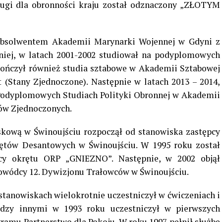
ugi dla obronności kraju został odznaczony „ZŁOTYM
bsolwentem Akademii Marynarki Wojennej w Gdyni z
źniej, w latach 2001-2002 studiował na podyplomowych
ończył również studia sztabowe w Akademii Sztabowej
Stany Zjednoczone). Następnie w latach 2013 – 2014,
Podyplomowych Studiach Polityki Obronnej w Akademii
ów Zjednoczonych.
kową w Świnoujściu rozpoczął od stanowiska zastępcy
ętów Desantowych w Świnoujściu. W 1995 roku został
y okrętu ORP „GNIEZNO”. Następnie, w 2002 objął
dowódcy 12. Dywizjonu Trałowców w Świnoujściu.
tanowiskach wielokrotnie uczestniczył w ćwiczeniach i
dzy innymi w 1993 roku uczestniczył w pierwszych
amu Partnerstwo dla Pokoju. W roku 1997 pełnił służbę