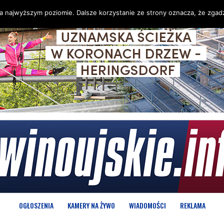
na najwyższym poziomie. Dalsze korzystanie ze strony oznacza, że zgadz
OGŁOSZENIA
KAMERY NA ŻYWO
WIADOMOŚCI
REKLAMA