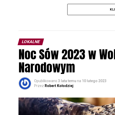
KL
LOKALNE
Noc Sów 2023 w Wo
Narodowym
Opublikowano
3 lata temu
na
10 lutego 2023
Przez
Robert Kołodziej