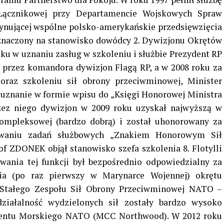
Łącznikowej przy Departamencie Wojskowych Spraw
nującej wspólne polsko-amerykańskie przedsięwzięcia
znaczony na stanowisko dowódcy 2. Dywizjonu Okrętów
u w uznaniu zasług w szkoleniu i służbie Prezydent RP
przez komandora dywizjon Flagą RP, a w 2008 roku za
oraz szkoleniu sił obrony przeciwminowej, Minister
 uznanie w formie wpisu do „Księgi Honorowej Ministra
ez niego dywizjon w 2009 roku uzyskał najwyższą w
ompleksowej (bardzo dobrą) i został uhonorowany za
ywaniu zadań służbowych „Znakiem Honorowym Sił
f ZDONEK objął stanowisko szefa szkolenia 8. Flotylli
ania tej funkcji był bezpośrednio odpowiedzialny za
ia (po raz pierwszy w Marynarce Wojennej) okrętu
 Stałego Zespołu Sił Obrony Przeciwminowej NATO –
iałalność wydzielonych sił zostały bardzo wysoko
entu Morskiego NATO (MCC Northwood). W 2012 roku