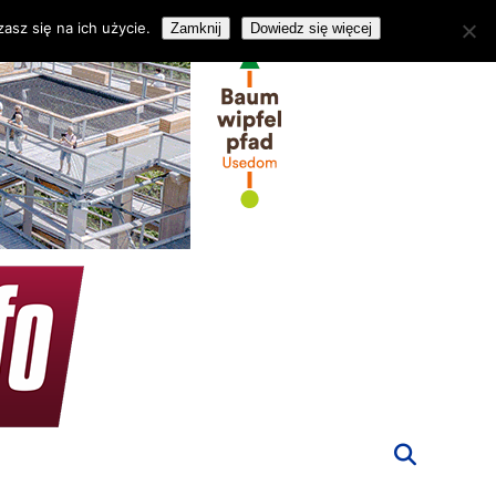
asz się na ich użycie.
Zamknij
Dowiedz się więcej