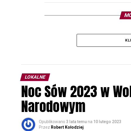
MO
KL
LOKALNE
Noc Sów 2023 w Wo
Narodowym
Opublikowano
3 lata temu
na
10 lutego 2023
Przez
Robert Kołodziej