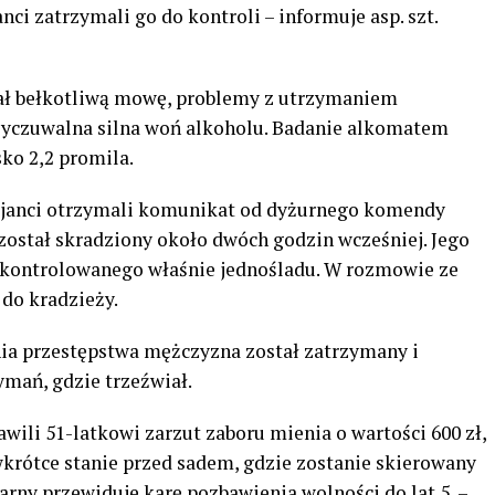
nci zatrzymali go do kontroli – informuje asp. szt.
iał bełkotliwą mowę, problemy z utrzymaniem
 wyczuwalna silna woń alkoholu. Badanie alkomatem
ko 2,2 promila.
icjanci otrzymali komunikat od dyżurnego komendy
został skradziony około dwóch godzin wcześniej. Jego
 kontrolowanego właśnie jednośladu. W rozmowie ze
 do kradzieży.
ia przestępstwa mężczyzna został zatrzymany i
ymań, gdzie trzeźwiał.
wili 51-latkowi zarzut zaboru mienia o wartości 600 zł,
wkrótce stanie przed sadem, gdzie zostanie skierowany
arny przewiduje karę pozbawienia wolności do lat 5 –