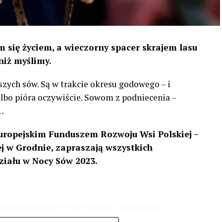
 się życiem, a wieczorny spacer skrajem lasu
niż myślimy.
szych sów. Są w trakcie okresu godowego – i
 albo pióra oczywiście. Sowom z podniecenia –
…
uropejskim Funduszem Rozwoju Wsi Polskiej –
 w Grodnie, zapraszają wszystkich
ziału w Nocy Sów 2023.
Stowarzyszenie Ptaki Polskie. Wydarzenie
3 r
. wg harmonogramu przedstawionego na