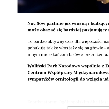
Noc Sów pachnie już wiosną i budzącym
może okazać się bardziej pasjonujący 
To bardzo aktywny czas dla większości na
pohukują tak że włos jeży się na głowie –
innym mieszkańcom lasów z przerażenia
Woliński Park Narodowy wspólnie z E
Centrum Współpracy Międzynarodowej
sympatyków ornitologii do wzięcia ud
Koordynatorem Ogólnopolskim Akcji jest 
odbędzie się w dniach
24 i 25 lutego 202