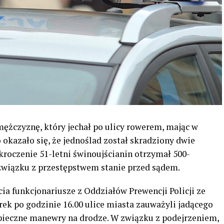
mężczyznę, który jechał po ulicy rowerem, mając w
okazało się, że jednoślad został skradziony dwie
kroczenie 51-letni świnoujścianin otrzymał 500-
związku z przestępstwem stanie przed sądem.
cia funkcjonariusze z Oddziałów Prewencji Policji ze
ek po godzinie 16.00 ulice miasta zauważyli jadącego
pieczne manewry na drodze. W związku z podejrzeniem,