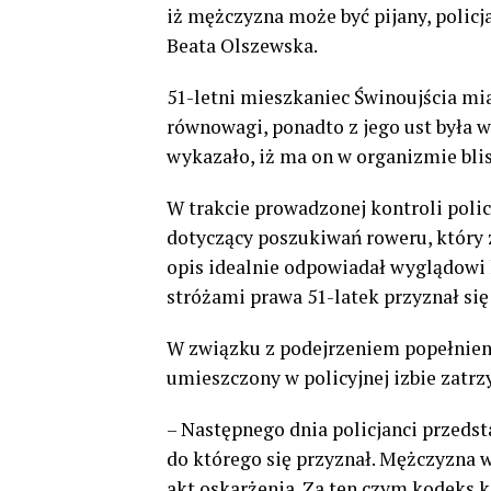
iż mężczyzna może być pijany, policja
Beata Olszewska.
51-letni mieszkaniec Świnoujścia m
równowagi, ponadto z jego ust była
wykazało, iż ma on w organizmie blis
W trakcie prowadzonej kontroli pol
dotyczący poszukiwań roweru, który 
opis idealnie odpowiadał wyglądowi
stróżami prawa 51-latek przyznał się
W związku z podejrzeniem popełnien
umieszczony w policyjnej izbie zatrz
– Następnego dnia policjanci przedsta
do którego się przyznał. Mężczyzna 
akt oskarżenia. Za ten czym kodeks k