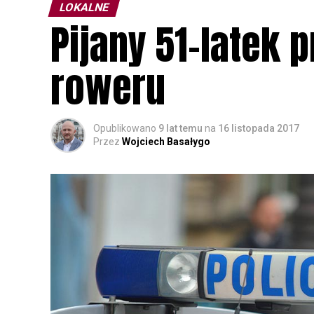
LOKALNE
Pijany 51-latek 
roweru
Opublikowano
9 lat temu
na
16 listopada 2017
Przez
Wojciech Basałygo