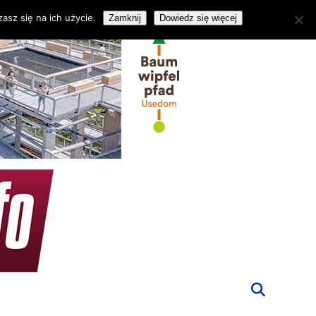
asz się na ich użycie.
Zamknij
Dowiedz się więcej