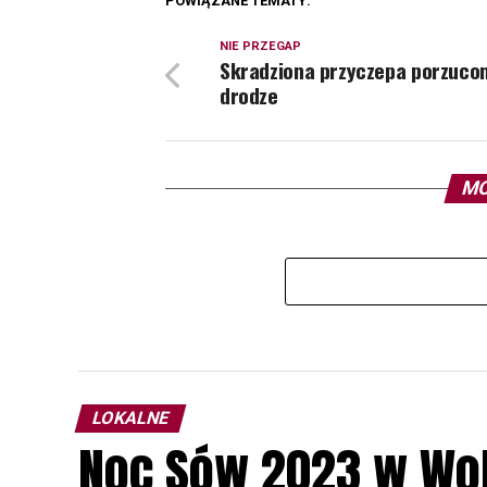
POWIĄZANE TEMATY:
NIE PRZEGAP
Skradziona przyczepa porzucon
drodze
MO
LOKALNE
Noc Sów 2023 w Wo