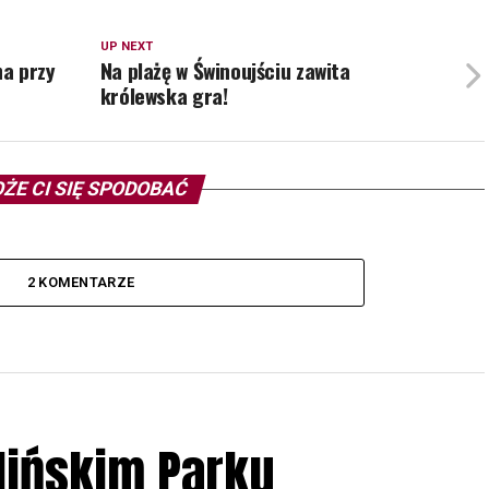
UP NEXT
a przy
Na plażę w Świnoujściu zawita
królewska gra!
ŻE CI SIĘ SPODOBAĆ
2 KOMENTARZE
lińskim Parku