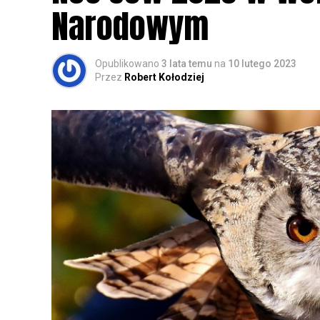
Narodowym
Opublikowano
3 lata temu
na
10 lutego 2023
Przez
Robert Kołodziej