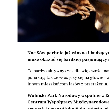
Noc Sów pachnie już wiosną i budzącym
może okazać się bardziej pasjonujący 
To bardzo aktywny czas dla większości na
pohukują tak że włos jeży się na głowie –
innym mieszkańcom lasów z przerażenia
Woliński Park Narodowy wspólnie z E
Centrum Współpracy Międzynarodowej
sympatyków ornitologii do wzięcia ud