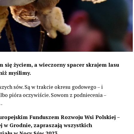
 się życiem, a wieczorny spacer skrajem lasu
niż myślimy.
szych sów. Są w trakcie okresu godowego – i
 albo pióra oczywiście. Sowom z podniecenia –
…
uropejskim Funduszem Rozwoju Wsi Polskiej –
 w Grodnie, zapraszają wszystkich
ziału w Nocy Sów 2023.