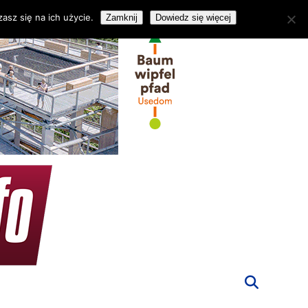
asz się na ich użycie.
Zamknij
Dowiedz się więcej