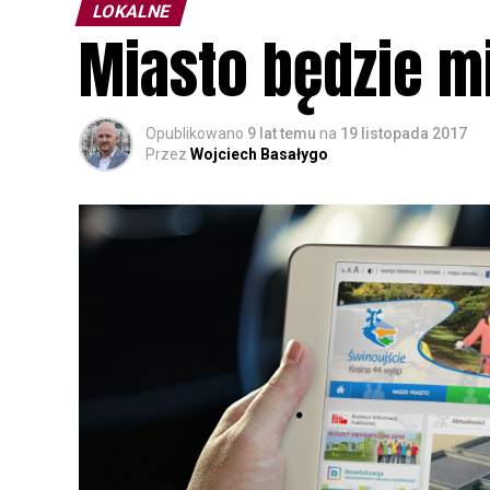
LOKALNE
Miasto będzie 
Opublikowano
9 lat temu
na
19 listopada 2017
Przez
Wojciech Basałygo