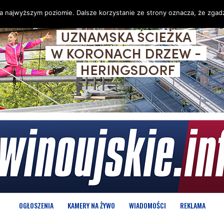
na najwyższym poziomie. Dalsze korzystanie ze strony oznacza, że zgadz
OGŁOSZENIA
KAMERY NA ŻYWO
WIADOMOŚCI
REKLAMA