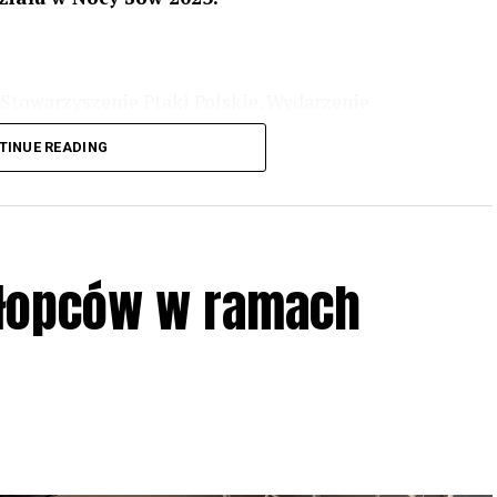
Stowarzyszenie Ptaki Polskie. Wydarzenie
3 r
. wg harmonogramu przedstawionego na
TINUE READING
iologii i zwyczajach sów, wystawy, quizy
w w terenie – w wybranych punktach terenowych
ziału w Akcji, włączenia się w aktywne
hłopców w ramach
iadczeń przy grillu.
Na wydarzenie obowiązują