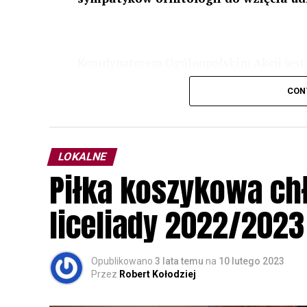
Koordynatorem Ogólnopolskim Akcji jest 
odbędzie się w dniach
24 i 25 lutego 202
CON
plakacie. W programie m. in. prelekcja o b
przyrodnicze o sowach, nasłuchiwania só
parku.
LOKALNE
Wszystkich uczestników zapraszamy do ud
Piłka koszykowa c
rozpoznawanie głosów sów i wymianę dośw
zapisy.
liceliady 2022/2023
Opublikowano
3 lata temu
na
10 lutego 2023
Przez
Robert Kołodziej