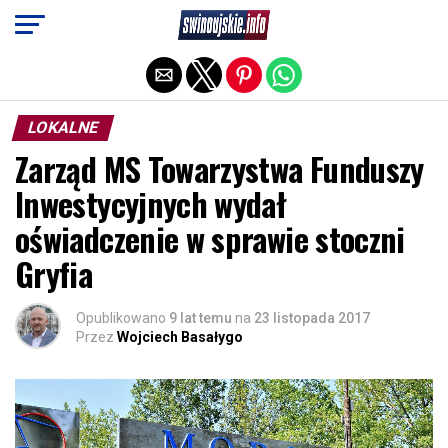
Exit mobile version
LOKALNE
Zarząd MS Towarzystwa Funduszy
Inwestycyjnych wydał
oświadczenie w sprawie stoczni
Gryfia
Opublikowano
9 lat temu
na
23 listopada 2017
Przez
Wojciech Basałygo