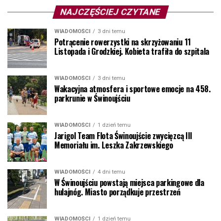
NAJCZĘŚCIEJ CZYTANE
WIADOMOŚCI
3 dni temu
Potrącenie rowerzystki na skrzyżowaniu 11
Listopada i Grodzkiej. Kobieta trafiła do szpitala
WIADOMOŚCI
3 dni temu
Wakacyjna atmosfera i sportowe emocje na 458.
parkrunie w Świnoujściu
WIADOMOŚCI
1 dzień temu
Jarigol Team Flota Świnoujście zwycięzcą III
Memoriału im. Leszka Zakrzewskiego
WIADOMOŚCI
4 dni temu
W Świnoujściu powstają miejsca parkingowe dla
hulajnóg. Miasto porządkuje przestrzeń
WIADOMOŚCI
1 dzień temu