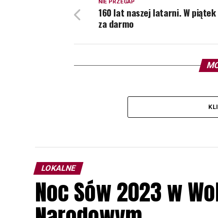
NIE PRZEGAP
160 lat naszej latarni. W piątek
za darmo
MO
KL
LOKALNE
Noc Sów 2023 w Wo
Narodowym