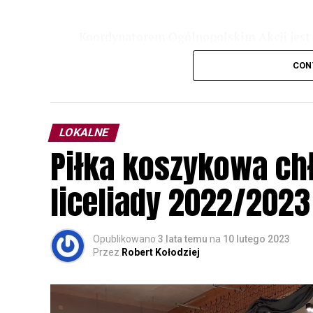
Koordynatorem Ogólnopolskim Akcji jest 
odbędzie się w dniach
24 i 25 lutego 202
CON
plakacie. W programie m. in. prelekcja o b
przyrodnicze o sowach, nasłuchiwania só
parku.
LOKALNE
Wszystkich uczestników zapraszamy do ud
Piłka koszykowa c
rozpoznawanie głosów sów i wymianę dośw
zapisy.
liceliady 2022/2023
Opublikowano
3 lata temu
na
10 lutego 2023
Przez
Robert Kołodziej