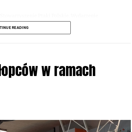
Stowarzyszenie Ptaki Polskie. Wydarzenie
3 r
. wg harmonogramu przedstawionego na
TINUE READING
iologii i zwyczajach sów, wystawy, quizy
w w terenie – w wybranych punktach terenowych
ziału w Akcji, włączenia się w aktywne
hłopców w ramach
iadczeń przy grillu.
Na wydarzenie obowiązują