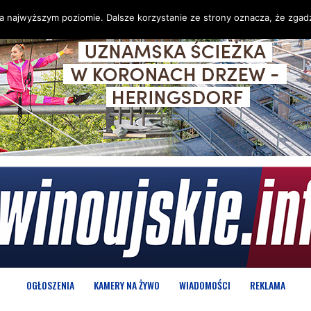
na najwyższym poziomie. Dalsze korzystanie ze strony oznacza, że zgadz
OGŁOSZENIA
KAMERY NA ŻYWO
WIADOMOŚCI
REKLAMA