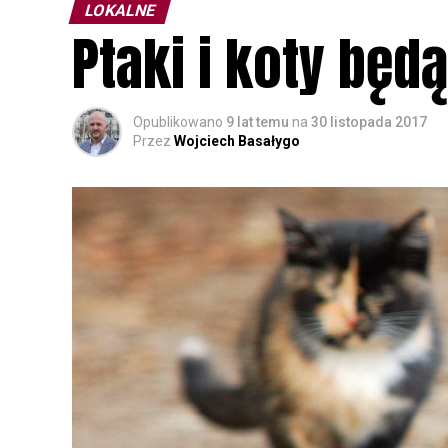
LOKALNE
Ptaki i koty będ
Opublikowano
9 lat temu
na
30 listopada 2017
Przez
Wojciech Basałygo