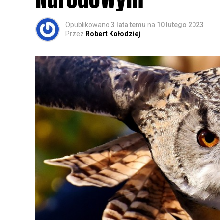
Opublikowano
3 lata temu
na
10 lutego 2023
Przez
Robert Kołodziej