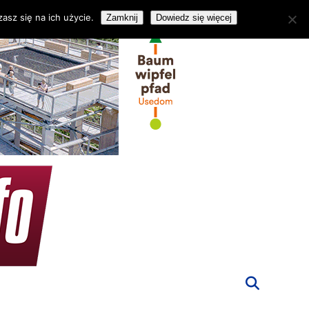
asz się na ich użycie.
Zamknij
Dowiedz się więcej