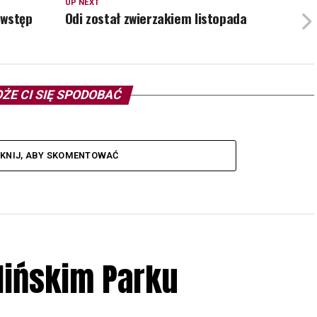
UP NEXT
 wstęp
Odi został zwierzakiem listopada
ŻE CI SIĘ SPODOBAĆ
IKNIJ, ABY SKOMENTOWAĆ
lińskim Parku