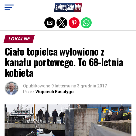
Exit mobile version
LOKALNE
Ciało topielca wyłowiono z
kanału portowego. To 68-letnia
kobieta
Opublikowano
9 lat temu
na
3 grudnia 2017
Przez
Wojciech Basałygo