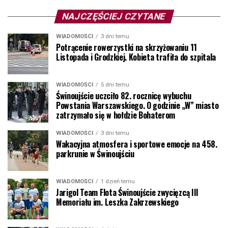
NAJCZĘŚCIEJ CZYTANE
WIADOMOŚCI
3 dni temu
Potrącenie rowerzystki na skrzyżowaniu 11
Listopada i Grodzkiej. Kobieta trafiła do szpitala
WIADOMOŚCI
5 dni temu
Świnoujście uczciło 82. rocznicę wybuchu
Powstania Warszawskiego. O godzinie „W” miasto
zatrzymało się w hołdzie Bohaterom
WIADOMOŚCI
3 dni temu
Wakacyjna atmosfera i sportowe emocje na 458.
parkrunie w Świnoujściu
WIADOMOŚCI
1 dzień temu
Jarigol Team Flota Świnoujście zwycięzcą III
Memoriału im. Leszka Zakrzewskiego