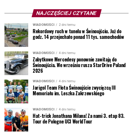
NAJCZĘŚCIEJ CZYTANE
WIADOMOŚCI
2 dni temu
Rekordowy ruch w tunelu w Świnoujściu. Już do
godz. 14 przejechało ponad 11 tys. samochodów
WIADOMOŚCI
4 dni temu
Zabytkowe Mercedesy ponownie zawitają do
Świnoujścia. We wrześniu rusza StarDrive Poland
2026
WIADOMOŚCI
4 dni temu
Jarigol Team Flota Świnoujście zwycięzcą III
Memoriału im. Leszka Zakrzewskiego
WIADOMOŚCI
4 dni temu
Hat-trick Jonathana Milana! Za nami 3. etap 83.
Tour de Pologne UCI WorldTour