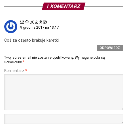
1 KOMENTARZ
㞢 㐃 㐅 ㄠ ᘝ 〄
9 grudnia 2017 na 13:17
Coś za często brakuje karetki.
ODPOWIEDZ
Twój adres email nie zostanie opublikowany.
Wymagane pola są
oznaczone
*
Komentarz
*