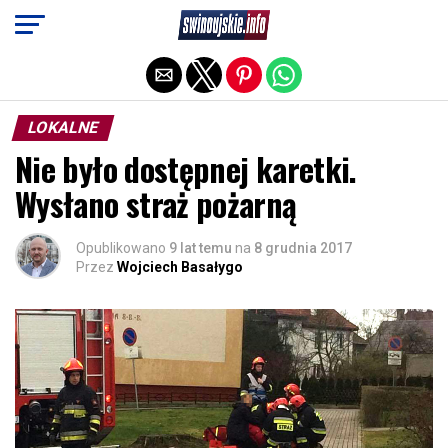
Exit mobile version
LOKALNE
Nie było dostępnej karetki.
Wysłano straż pożarną
Opublikowano
9 lat temu
na
8 grudnia 2017
Przez
Wojciech Basałygo