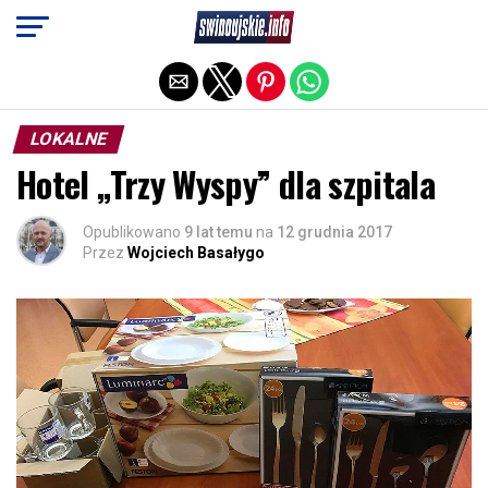
Exit mobile version
LOKALNE
Hotel „Trzy Wyspy” dla szpitala
Opublikowano
9 lat temu
na
12 grudnia 2017
Przez
Wojciech Basałygo