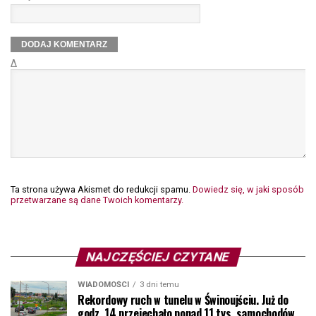
Δ
Ta strona używa Akismet do redukcji spamu.
Dowiedz się, w jaki sposób
przetwarzane są dane Twoich komentarzy.
NAJCZĘŚCIEJ CZYTANE
WIADOMOŚCI
3 dni temu
Rekordowy ruch w tunelu w Świnoujściu. Już do
godz. 14 przejechało ponad 11 tys. samochodów