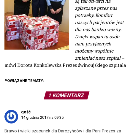
są tak otwarci na
zgłaszane przez nas
potrzeby. Komfort
naszych pacjentów jest
dla nas bardzo ważny.
Dzięki wsparciu osób
nam przyjaznych
możemy wspólnie
zmieniać nasz szpital
–
mówi Dorota Konkolewska Prezes świnoujskiego szpitala
POWIĄZANE TEMATY:
1 KOMENTARZ
gość
14 grudnia 2017 na 09:35
Brawo i wielki szacunek dla Darczyńców i dla Pani Prezes za