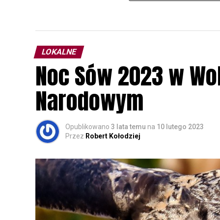
LOKALNE
Noc Sów 2023 w Wo
Narodowym
Opublikowano
3 lata temu
na
10 lutego 2023
Przez
Robert Kołodziej