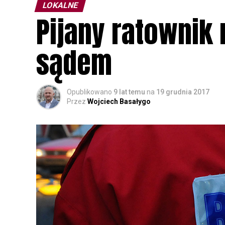
LOKALNE
Pijany ratownik
sądem
Opublikowano
9 lat temu
na
19 grudnia 2017
Przez
Wojciech Basałygo