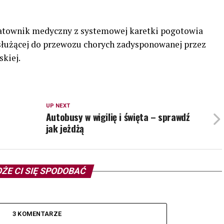
o ratownik medyczny z systemowej karetki pogotowia
służącej do przewozu chorych zadysponowanej przez
skiej.
UP NEXT
Autobusy w wigilię i święta – sprawdź
jak jeżdżą
ŻE CI SIĘ SPODOBAĆ
3 KOMENTARZE