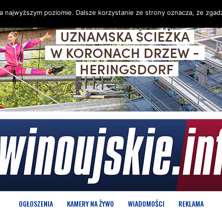
na najwyższym poziomie. Dalsze korzystanie ze strony oznacza, że zgadz
OGŁOSZENIA
KAMERY NA ŻYWO
WIADOMOŚCI
REKLAMA