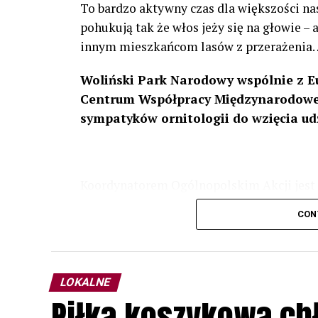
To bardzo aktywny czas dla większości na
pohukują tak że włos jeży się na głowie –
innym mieszkańcom lasów z przerażenia
Woliński Park Narodowy wspólnie z E
Centrum Współpracy Międzynarodowej
sympatyków ornitologii do wzięcia ud
Koordynatorem Ogólnopolskim Akcji jest 
odbędzie się w dniach
24 i 25 lutego 202
CON
plakacie. W programie m. in. prelekcja o b
przyrodnicze o sowach, nasłuchiwania só
parku.
LOKALNE
Wszystkich uczestników zapraszamy do ud
Piłka koszykowa c
rozpoznawanie głosów sów i wymianę dośw