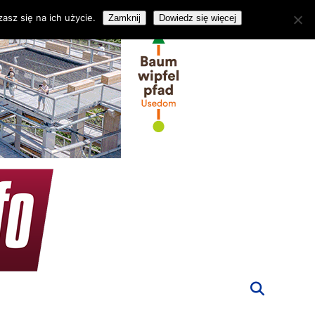
asz się na ich użycie.
Zamknij
Dowiedz się więcej