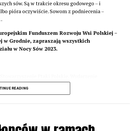
szych sów. Są w trakcie okresu godowego – i
 albo pióra oczywiście. Sowom z podniecenia –
…
uropejskim Funduszem Rozwoju Wsi Polskiej –
 w Grodnie, zapraszają wszystkich
ziału w Nocy Sów 2023.
Stowarzyszenie Ptaki Polskie. Wydarzenie
3 r
. wg harmonogramu przedstawionego na
TINUE READING
iologii i zwyczajach sów, wystawy, quizy
w w terenie – w wybranych punktach terenowych
ziału w Akcji, włączenia się w aktywne
hłopców w ramach
iadczeń przy grillu.
Na wydarzenie obowiązują