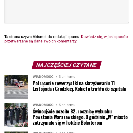
Ta strona używa Akismet do redukcji spamu.
Dowiedz się, w jaki sposób
przetwarzane są dane Twoich komentarzy.
NAJCZĘŚCIEJ CZYTANE
WIADOMOŚCI
3 dni temu
Potrącenie rowerzystki na skrzyżowaniu 11
Listopada i Grodzkiej. Kobieta trafiła do szpitala
WIADOMOŚCI
5 dni temu
Świnoujście uczciło 82. rocznicę wybuchu
Powstania Warszawskiego. O godzinie „W” miasto
zatrzymało się w hołdzie Bohaterom