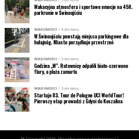
WIADOMOŚCI
3 dni temu
Wakacyjna atmosfera i sportowe emocje na 458.
parkrunie w Świnoujściu
WIADOMOŚCI
4 dni temu
W Świnoujściu powstają miejsca parkingowe dla
hulajnóg. Miasto porządkuje przestrzeń
WIADOMOŚCI
5 dni temu
Godzina „W”. Ratownicy odpalili biało-czerwone
flary, a plaża zamarła
WIADOMOŚCI
3 dni temu
Startuje 83. Tour de Pologne UCI WorldTour!
Pierwszy etap prowadzi z Gdyni do Koszalina