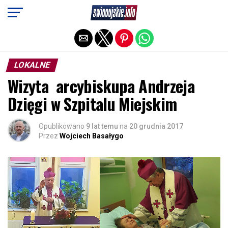
Exit mobile version
LOKALNE
Wizyta arcybiskupa Andrzeja
Dzięgi w Szpitalu Miejskim
Opublikowano
9 lat temu
na
20 grudnia 2017
Przez
Wojciech Basałygo